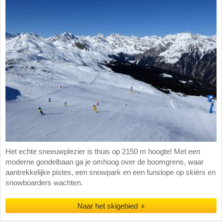
Het echte sneeuwplezier is thuis op 2150 m hoogte! Met een
moderne gondelbaan ga je omhoog over de boomgrens, waar
aantrekkelijke pistes, een snowpark en een funslope op skiërs en
snowboarders wachten.
Naar het skigebied