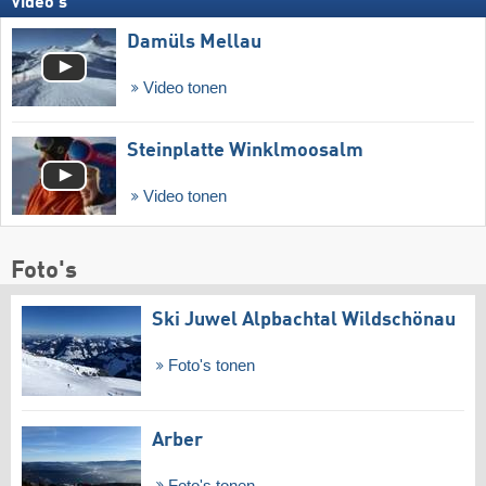
Video's
Damüls Mellau
Video tonen
Steinplatte Winklmoosalm
Video tonen
Foto's
Ski Juwel Alpbachtal Wildschönau
Foto's tonen
Arber
Foto's tonen