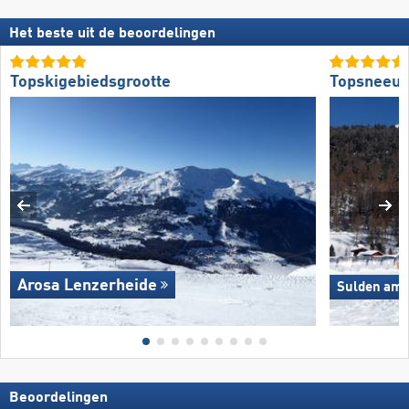
Het beste uit de beoordelingen
Topskigebiedsgrootte
Topsneeuw
Arosa Lenzerheide
Sulden am O
Beoordelingen