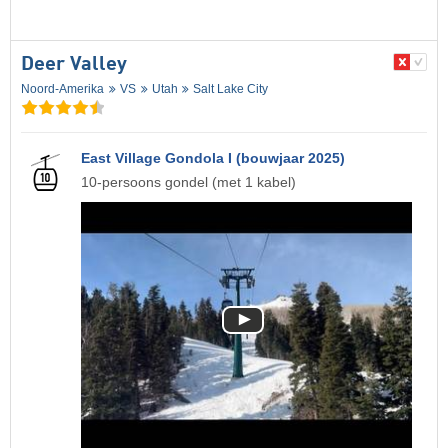
Deer Valley
Noord-Amerika
VS
Utah
Salt Lake City
East Village Gondola I (bouwjaar 2025)
10-persoons gondel (met 1 kabel)