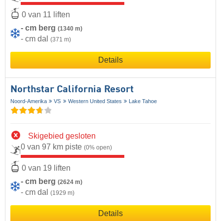
0 van 11 liften
- cm berg
(1340 m)
- cm dal
(371 m)
Details
Northstar California Resort
Noord-Amerika
VS
Western United States
Lake Tahoe
Skigebied gesloten
0 van 97 km piste
(0% open)
0 van 19 liften
- cm berg
(2624 m)
- cm dal
(1929 m)
Details