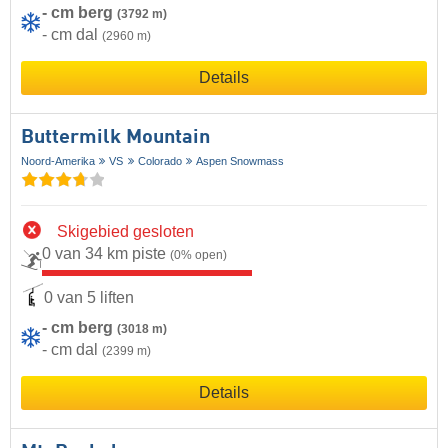
- cm berg
(3792 m)
- cm dal
(2960 m)
Details
Buttermilk Mountain
Noord-Amerika
VS
Colorado
Aspen Snowmass
Skigebied gesloten
0 van 34 km piste
(0% open)
0 van 5 liften
- cm berg
(3018 m)
- cm dal
(2399 m)
Details