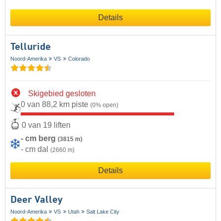
Details
Telluride
Noord-Amerika
VS
Colorado
Skigebied gesloten
0 van 88,2 km piste
(0% open)
0 van 19 liften
- cm berg
(3815 m)
- cm dal
(2660 m)
Details
Deer Valley
Noord-Amerika
VS
Utah
Salt Lake City