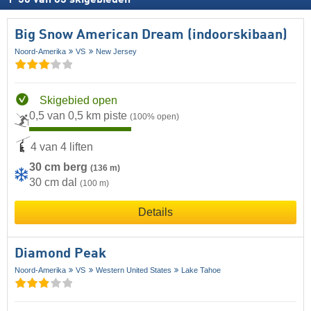
1
-
50
van
63
skigebieden
Big Snow American Dream (indoorskibaan)
Noord-Amerika
VS
New Jersey
Skigebied open
0,5 van 0,5 km piste
(100% open)
4 van 4 liften
30 cm berg
(136 m)
30 cm dal
(100 m)
Details
Diamond Peak
Noord-Amerika
VS
Western United States
Lake Tahoe