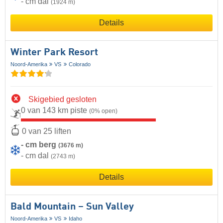
- cm dal
(1924 m)
Details
Winter Park Resort
Noord-Amerika
VS
Colorado
Skigebied gesloten
0 van 143 km piste
(0% open)
0 van 25 liften
- cm berg
(3676 m)
- cm dal
(2743 m)
Details
Bald Mountain – Sun Valley
Noord-Amerika
VS
Idaho