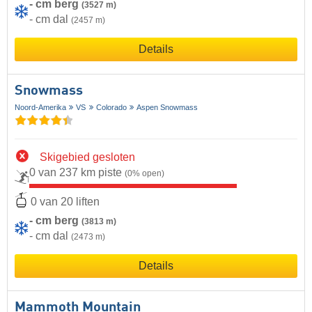
- cm berg
(3527 m)
- cm dal
(2457 m)
Details
Snowmass
Noord-Amerika
VS
Colorado
Aspen Snowmass
Skigebied gesloten
0 van 237 km piste
(0% open)
0 van 20 liften
- cm berg
(3813 m)
- cm dal
(2473 m)
Details
Mammoth Mountain