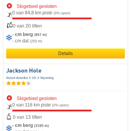
Skigebied gesloten
0 van 84,8 km piste
(0% open)
0 van 20 liften
- cm berg
(957 m)
- cm dal
(250 m)
Details
Jackson Hole
Noord-Amerika
VS
Wyoming
Skigebied gesloten
0 van 116 km piste
(0% open)
0 van 13 liften
- cm berg
(3185 m)