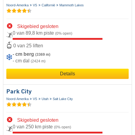
Noord-Amerika
VS
Californië
Mammoth Lakes
Skigebied gesloten
0 van 89,8 km piste
(0% open)
0 van 25 liften
- cm berg
(3369 m)
- cm dal
(2424 m)
Details
Park City
Noord-Amerika
VS
Utah
Salt Lake City
Skigebied gesloten
0 van 250 km piste
(0% open)