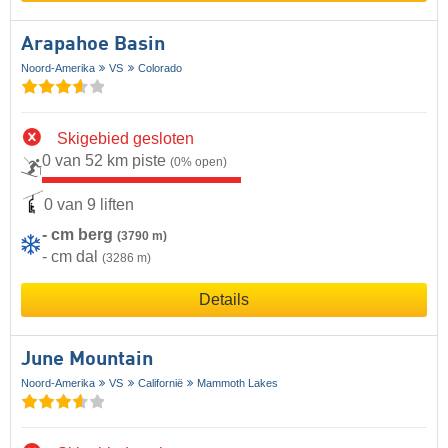
Arapahoe Basin
Noord-Amerika
VS
Colorado
Skigebied gesloten
0 van 52 km piste
(0% open)
0 van 9 liften
- cm berg
(3790 m)
- cm dal
(3286 m)
Details
June Mountain
Noord-Amerika
VS
Californië
Mammoth Lakes