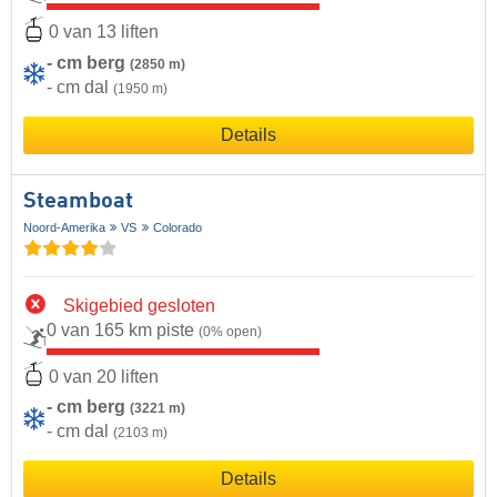
0 van 13 liften
- cm berg
(2850 m)
- cm dal
(1950 m)
Details
Steamboat
Noord-Amerika
VS
Colorado
Skigebied gesloten
0 van 165 km piste
(0% open)
0 van 20 liften
- cm berg
(3221 m)
- cm dal
(2103 m)
Details