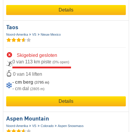
Details
Taos
Noord-Amerika
VS
Nieuw Mexico
Skigebied gesloten
0 van 113 km piste
(0% open)
0 van 14 liften
- cm berg
(3795 m)
- cm dal
(2805 m)
Details
Aspen Mountain
Noord-Amerika
VS
Colorado
Aspen Snowmass