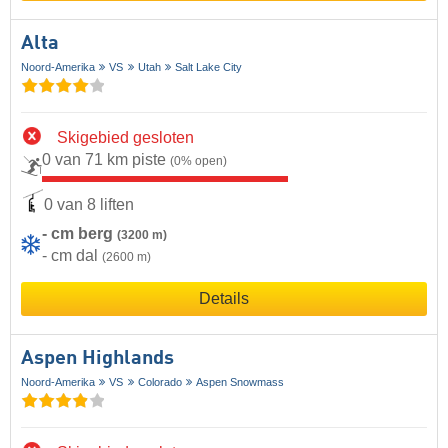
Alta
Noord-Amerika
VS
Utah
Salt Lake City
Skigebied gesloten
0 van 71 km piste
(0% open)
0 van 8 liften
- cm berg
(3200 m)
- cm dal
(2600 m)
Details
Aspen Highlands
Noord-Amerika
VS
Colorado
Aspen Snowmass