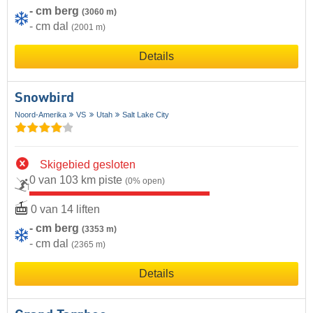
- cm berg
(3060 m)
- cm dal
(2001 m)
Details
Snowbird
Noord-Amerika
VS
Utah
Salt Lake City
Skigebied gesloten
0 van 103 km piste
(0% open)
0 van 14 liften
- cm berg
(3353 m)
- cm dal
(2365 m)
Details