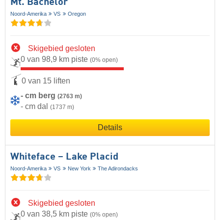
Mt. Bachelor
Noord-Amerika
VS
Oregon
Skigebied gesloten
0 van 98,9 km piste
(0% open)
0 van 15 liften
- cm berg
(2763 m)
- cm dal
(1737 m)
Details
Whiteface – Lake Placid
Noord-Amerika
VS
New York
The Adirondacks
Skigebied gesloten
0 van 38,5 km piste
(0% open)