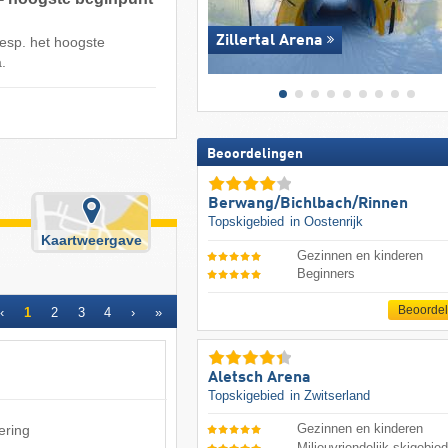
Zillertal Arena
esp. het hoogste
.
Beoordelingen
Berwang/​Bichlbach/​Rinnen
Topskigebied
in Oostenrijk
Kaartweergave
Gezinnen en kinderen
Beginners
Beoorde
‹
1
2
3
4
›
»
Aletsch Arena
Topskigebied
in Zwitserland
Gezinnen en kinderen
ering
Milieuvriendelijk skigebie