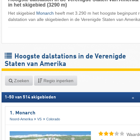
in het skigebied (3290 m)
Het skigebied
Monarch
heeft met 3.290 m het hoogste beginpunt r
dalstation van alle skigebieden in de Verenigde Staten van Amerika
Hoogste dalstations in de Verenigde
Staten van Amerika
Zoeken
Regio inperken
1
-
50
van
514
skigebieden
«
1. Monarch
Noord-Amerika
VS
Colorado
Waard