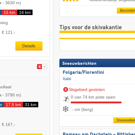
m
-
3630 m
)
Beoorde
15 km
14 km
kiing
Tips voor de skivakantie
. € 121,-
Details
Sneeuwberichten
Folgaria/​Fiorentini
Italië
sultaat
Skigebied gesloten
m
-
3790 m
)
0 van 74 km piste open
m
17,5 km
31 km
- cm (berg)
Sneeuwber
. € 167,-
Ramsau am Dachstein – Rittisbe