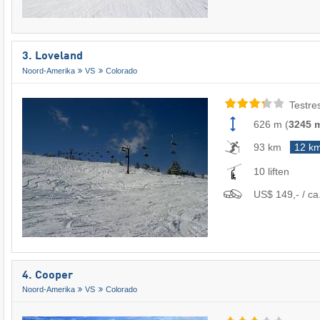
3. Loveland
Noord-Amerika
VS
Colorado
Testre
626 m
(
3245 
93 km
12 k
10 liften
US$ 149,- / ca
4. Cooper
Noord-Amerika
VS
Colorado