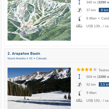
340 m
(
3290 
37 km
8 km
6 liften
Cats
US$ 139,- / ca
2. Arapahoe Basin
Noord-Amerika
VS
Colorado
Testre
504 m
(
3286 
52 km
3,5 k
9 liften
US$ 192,- / ca