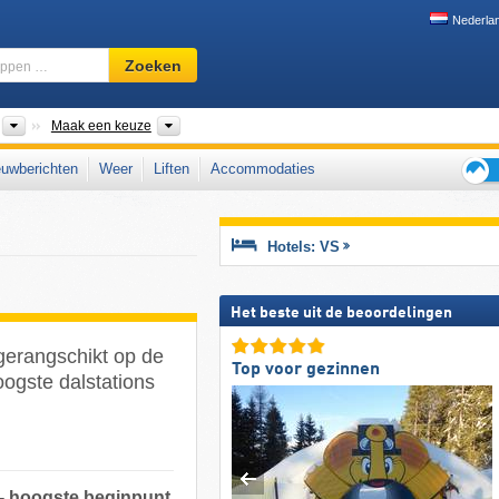
Nederla
Skigebied,
Zoeken
regio,
begrippen
…
nten
Landen
Bergketens, Deelstaten, Landsdelen
Maak een keuze
uwberichten
Weer
Liften
Accommodaties
Tips
voor
de
Hotels: VS
skiva
Het beste uit de beoordelingen
 gerangschikt op de
Top voor gezinnen
oogste dalstations
 - hoogste beginpunt