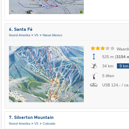
6. Santa Fé
Noord-Amerika
VS
Nieuw Mexico
Waard
525 m
(
3154 
34 km
9 km
5 liften
US$ 124,- / ca
7. Silverton Mountain
Noord-Amerika
VS
Colorado