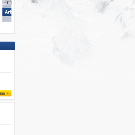
Arber
Carezza
ling
d