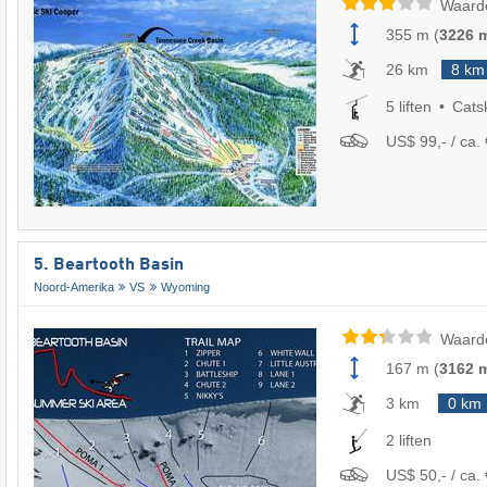
Waard
355 m
(
3226 
26 km
8 km
5 liften
Cats
US$ 99,- / ca. 
5. Beartooth Basin
Noord-Amerika
VS
Wyoming
Waard
167 m
(
3162 
3 km
0 km
2 liften
US$ 50,- / ca. 