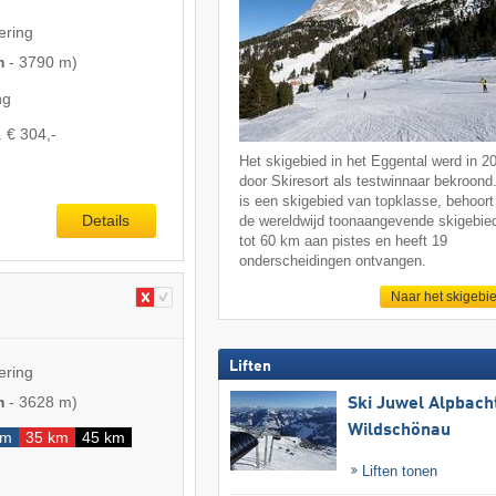
ering
m
-
3790 m
)
ng
. € 304,-
Het skigebied in het Eggental werd in 2
door Skiresort als testwinnaar bekroond
is een skigebied van topklasse, behoort 
Details
de wereldwijd toonaangevende skigebie
tot 60 km aan pistes en heeft 19
onderscheidingen ontvangen.
Naar het skigebi
Liften
ering
m
-
3628 m
)
Ski Juwel Alpbach
Wildschönau
km
35 km
45 km
Liften tonen