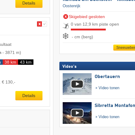
Details
Oostenrijk
Skigebied gesloten
0 van 12,9 km piste open
- cm (berg)
sultaat
Sneeuwber
m
-
3871 m
)
m
38 km
43 km
Video's
Obertauern
. € 130,-
Video tonen
Details
Silvretta Montafo
Video tonen