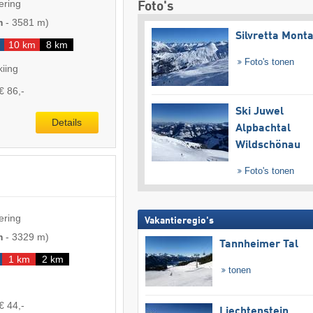
ering
Foto's
m
-
3581 m
)
Silvretta Mont
10 km
8 km
Foto's tonen
kiing
€ 86,-
Ski Juwel
Details
Alpbachtal
Wildschönau
Foto's tonen
ering
Vakantieregio's
m
-
3329 m
)
Tannheimer Tal
1 km
2 km
tonen
€ 44,-
Liechtenstein