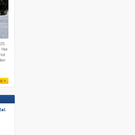
025
. Het
tot
den
ed
tal