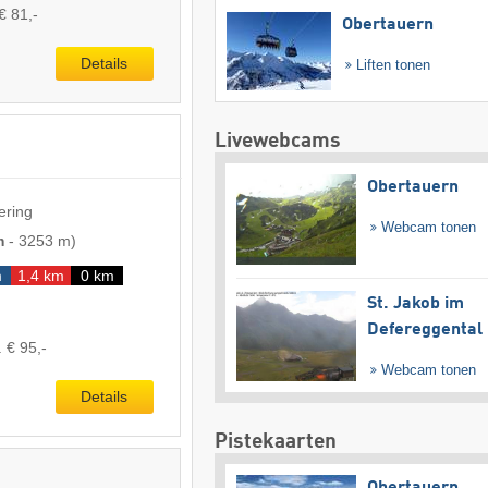
€ 81,-
Obertauern
Details
Liften tonen
Livewebcams
Obertauern
ering
Webcam tonen
m
-
3253 m
)
m
1,4 km
0 km
St. Jakob im
Defereggental
 € 95,-
Webcam tonen
Details
Pistekaarten