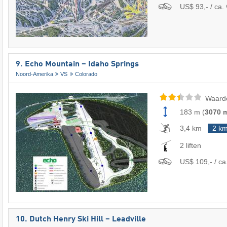
US$ 93,- / ca. 
9. Echo Mountain – Idaho Springs
Noord-Amerika
VS
Colorado
Waard
183 m
(
3070 
3,4 km
2 k
2 liften
US$ 109,- / ca.
10. Dutch Henry Ski Hill – Leadville