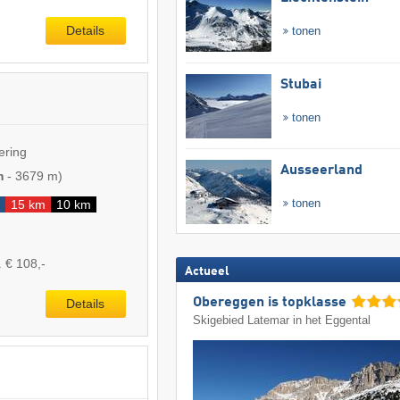
Details
tonen
Stubai
tonen
ering
Ausseerland
m
-
3679 m
)
tonen
15 km
10 km
. € 108,-
Actueel
Obereggen is topklasse
Details
Skigebied Latemar in het Eggental