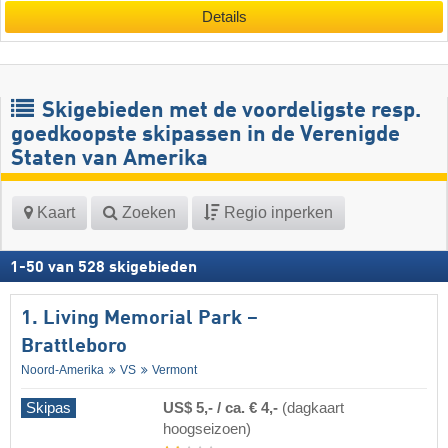
Details
Skigebieden met de voordeligste resp.
goedkoopste skipassen in de Verenigde
Staten van Amerika
Kaart
Zoeken
Regio inperken
1
-
50
van
528
skigebieden
1. Living Memorial Park –
Brattleboro
Noord-Amerika
VS
Vermont
Skipas
US$ 5,- / ca. € 4,-
(dagkaart
hoogseizoen)