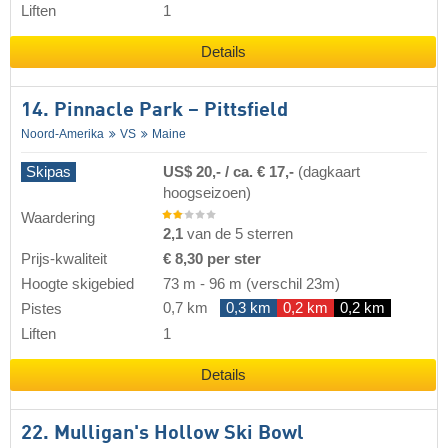
Liften
1
Details
14. Pinnacle Park – Pittsfield
Noord-Amerika
VS
Maine
Skipas
US$ 20,- / ca. € 17,-
(dagkaart
hoogseizoen)
Waardering
2,1
van de 5 sterren
Prijs-kwaliteit
€ 8,30 per ster
Hoogte skigebied
73 m
-
96 m
(verschil 23m)
0,7 km
0,3 km
0,2 km
0,2 km
Pistes
Liften
1
Details
22. Mulligan's Hollow Ski Bowl