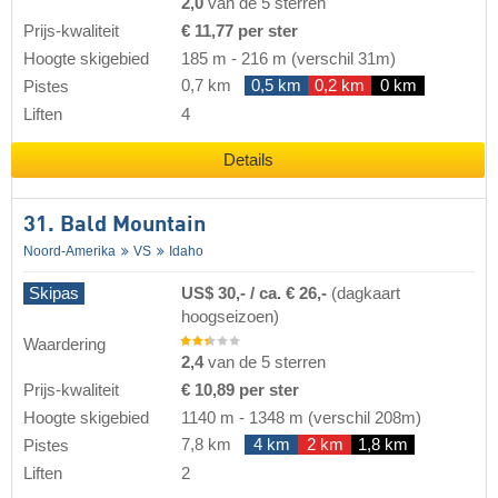
2,0
van de 5 sterren
Prijs-kwaliteit
€ 11,77 per ster
Hoogte skigebied
185 m
-
216 m
(verschil 31m)
0,7 km
0,5 km
0,2 km
0 km
Pistes
Liften
4
Details
31. Bald Mountain
Noord-Amerika
VS
Idaho
Skipas
US$ 30,- / ca. € 26,-
(dagkaart
hoogseizoen)
Waardering
2,4
van de 5 sterren
Prijs-kwaliteit
€ 10,89 per ster
Hoogte skigebied
1140 m
-
1348 m
(verschil 208m)
7,8 km
4 km
2 km
1,8 km
Pistes
Liften
2