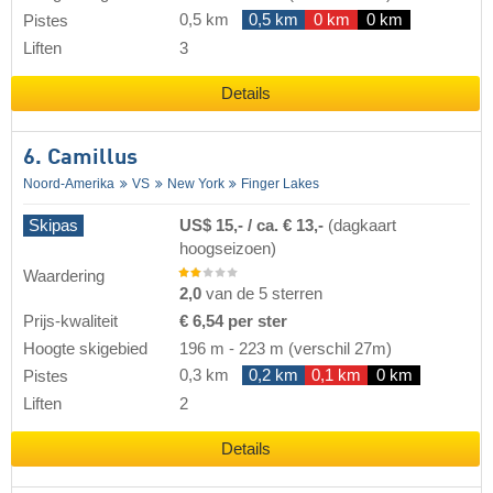
0,5 km
0,5 km
0 km
0 km
Pistes
Liften
3
Details
6. Camillus
Noord-Amerika
VS
New York
Finger Lakes
Skipas
US$ 15,- / ca. € 13,-
(dagkaart
hoogseizoen)
Waardering
2,0
van de 5 sterren
Prijs-kwaliteit
€ 6,54 per ster
Hoogte skigebied
196 m
-
223 m
(verschil 27m)
0,3 km
0,2 km
0,1 km
0 km
Pistes
Liften
2
Details