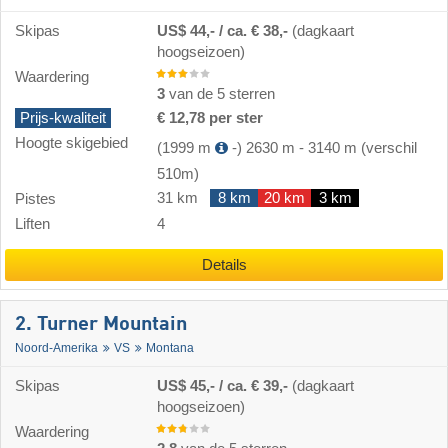
Skipas
US$ 44,- / ca. € 38,-
(dagkaart
hoogseizoen)
Waardering
3
van de 5 sterren
Prijs-kwaliteit
€ 12,78 per ster
Hoogte skigebied
(1999 m
-)
2630 m
-
3140 m
(verschil
510m)
31 km
8 km
20 km
3 km
Pistes
Liften
4
Details
2. Turner Mountain
Noord-Amerika
VS
Montana
Skipas
US$ 45,- / ca. € 39,-
(dagkaart
hoogseizoen)
Waardering