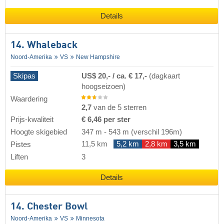
Details
14. Whaleback
Noord-Amerika
VS
New Hampshire
Skipas
US$ 20,- / ca. € 17,-
(dagkaart
hoogseizoen)
Waardering
2,7
van de 5 sterren
Prijs-kwaliteit
€ 6,46 per ster
Hoogte skigebied
347 m
-
543 m
(verschil 196m)
11,5 km
5,2 km
2,8 km
3,5 km
Pistes
Liften
3
Details
14. Chester Bowl
Noord-Amerika
VS
Minnesota