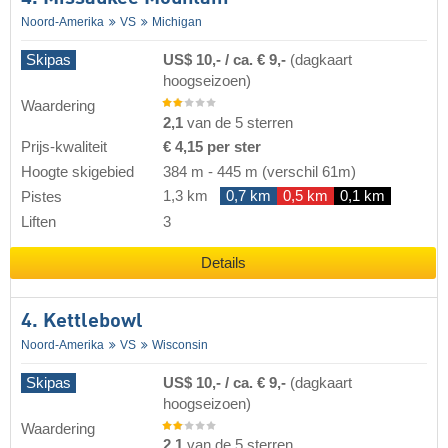
Noord-Amerika
VS
Michigan
Skipas
US$ 10,- / ca. € 9,-
(dagkaart
hoogseizoen)
Waardering
2,1
van de 5 sterren
Prijs-kwaliteit
€ 4,15 per ster
Hoogte skigebied
384 m
-
445 m
(verschil 61m)
1,3 km
0,7 km
0,5 km
0,1 km
Pistes
Liften
3
Details
4. Kettlebowl
Noord-Amerika
VS
Wisconsin
Skipas
US$ 10,- / ca. € 9,-
(dagkaart
hoogseizoen)
Waardering
2,1
van de 5 sterren