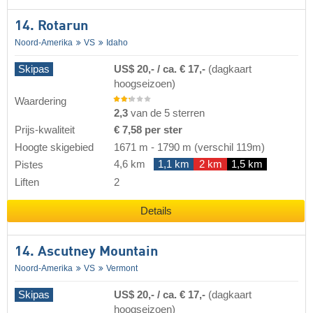
14. Rotarun
Noord-Amerika
VS
Idaho
Skipas
US$ 20,- / ca. € 17,-
(dagkaart
hoogseizoen)
Waardering
2,3
van de 5 sterren
Prijs-kwaliteit
€ 7,58 per ster
Hoogte skigebied
1671 m
-
1790 m
(verschil 119m)
4,6 km
1,1 km
2 km
1,5 km
Pistes
Liften
2
Details
14. Ascutney Mountain
Noord-Amerika
VS
Vermont
Skipas
US$ 20,- / ca. € 17,-
(dagkaart
hoogseizoen)