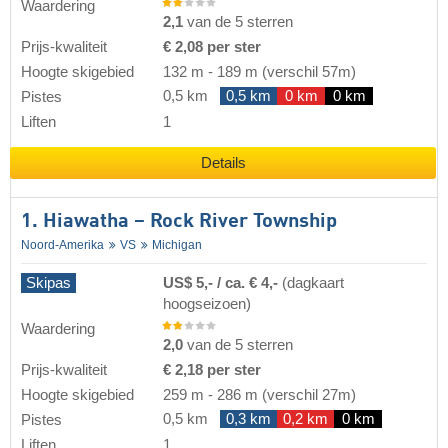
Waardering
2,1
van de 5 sterren
Prijs-kwaliteit
€ 2,08 per ster
Hoogte skigebied
132 m
-
189 m
(verschil 57m)
0,5 km
0,5 km
0 km
0 km
Pistes
Liften
1
Details
1. Hiawatha – Rock River Township
Noord-Amerika
VS
Michigan
Skipas
US$ 5,- / ca. € 4,-
(dagkaart
hoogseizoen)
Waardering
2,0
van de 5 sterren
Prijs-kwaliteit
€ 2,18 per ster
Hoogte skigebied
259 m
-
286 m
(verschil 27m)
0,5 km
0,3 km
0,2 km
0 km
Pistes
Liften
1