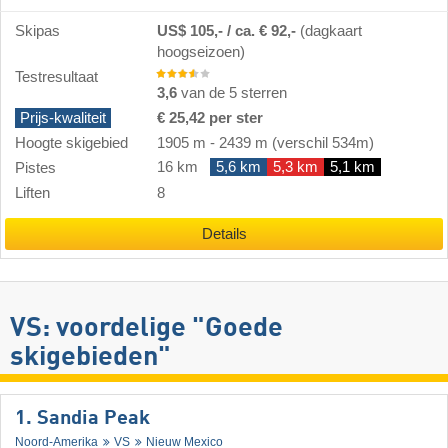
Skipas
US$ 105,- / ca. € 92,-
(dagkaart
hoogseizoen)
Testresultaat
3,6
van de 5 sterren
Prijs-kwaliteit
€ 25,42 per ster
Hoogte skigebied
1905 m
-
2439 m
(verschil 534m)
16 km
5,6 km
5,3 km
5,1 km
Pistes
Liften
8
Details
VS: voordelige "Goede
skigebieden"
1. Sandia Peak
Noord-Amerika
VS
Nieuw Mexico