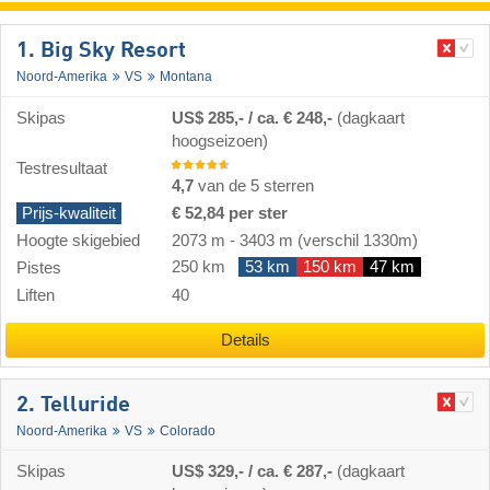
1. Big Sky Resort
Noord-Amerika
VS
Montana
Skipas
US$ 285,- / ca. € 248,-
(dagkaart
hoogseizoen)
Testresultaat
4,7
van de 5 sterren
Prijs-kwaliteit
€ 52,84 per ster
Hoogte skigebied
2073 m
-
3403 m
(verschil 1330m)
250 km
53 km
150 km
47 km
Pistes
Liften
40
Details
2. Telluride
Noord-Amerika
VS
Colorado
Skipas
US$ 329,- / ca. € 287,-
(dagkaart