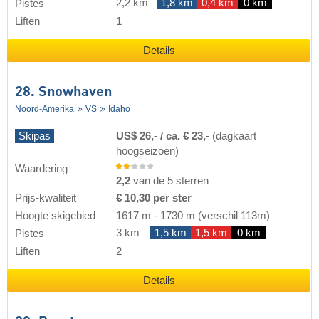
2,2 km
1,8 km
0,4 km
0 km
Pistes
Liften
1
Details
28. Snowhaven
Noord-Amerika
VS
Idaho
Skipas
US$ 26,- / ca. € 23,-
(dagkaart
hoogseizoen)
Waardering
2,2
van de 5 sterren
Prijs-kwaliteit
€ 10,30 per ster
Hoogte skigebied
1617 m
-
1730 m
(verschil 113m)
3 km
1,5 km
1,5 km
0 km
Pistes
Liften
2
Details