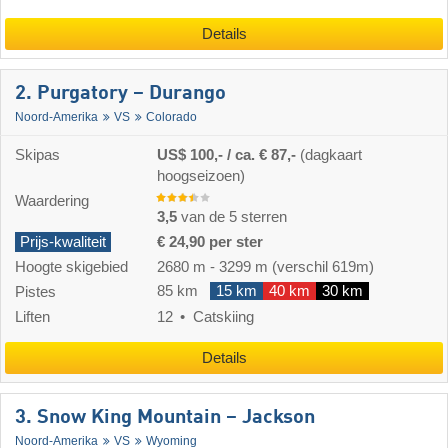
Details
2. Purgatory – Durango
Noord-Amerika
VS
Colorado
Skipas
US$ 100,- / ca. € 87,-
(dagkaart
hoogseizoen)
Waardering
3,5
van de 5 sterren
Prijs-kwaliteit
€ 24,90 per ster
Hoogte skigebied
2680 m
-
3299 m
(verschil 619m)
85 km
15 km
40 km
30 km
Pistes
Liften
12
Catskiing
Details
3. Snow King Mountain – Jackson
Noord-Amerika
VS
Wyoming