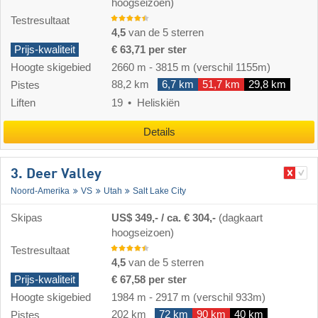
hoogseizoen)
Testresultaat
4,5
van de 5 sterren
Prijs-kwaliteit
€ 63,71 per ster
Hoogte skigebied
2660 m
-
3815 m
(verschil 1155m)
88,2 km
6,7 km
51,7 km
29,8 km
Pistes
Liften
19
Heliskiën
Details
3. Deer Valley
Noord-Amerika
VS
Utah
Salt Lake City
Skipas
US$ 349,- / ca. € 304,-
(dagkaart
hoogseizoen)
Testresultaat
4,5
van de 5 sterren
Prijs-kwaliteit
€ 67,58 per ster
Hoogte skigebied
1984 m
-
2917 m
(verschil 933m)
202 km
72 km
90 km
40 km
Pistes