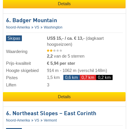
Details
6. Badger Mountain
Noord-Amerika
VS
Washington
Skipas
US$ 15,- / ca. € 13,-
(dagkaart
hoogseizoen)
Waardering
2,2
van de 5 sterren
Prijs-kwaliteit
€ 5,94 per ster
Hoogte skigebied
914 m
-
1062 m
(verschil 148m)
1,5 km
0,6 km
0,7 km
0,2 km
Pistes
Liften
3
Details
6. Northeast Slopes – East Corinth
Noord-Amerika
VS
Vermont