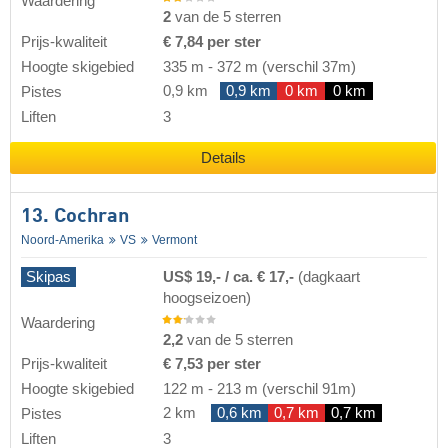
Waardering
2
van de 5 sterren
Prijs-kwaliteit
€ 7,84 per ster
Hoogte skigebied
335 m
-
372 m
(verschil 37m)
0,9 km
0,9 km
0 km
0 km
Pistes
Liften
3
Details
13. Cochran
Noord-Amerika
VS
Vermont
Skipas
US$ 19,- / ca. € 17,-
(dagkaart
hoogseizoen)
Waardering
2,2
van de 5 sterren
Prijs-kwaliteit
€ 7,53 per ster
Hoogte skigebied
122 m
-
213 m
(verschil 91m)
2 km
0,6 km
0,7 km
0,7 km
Pistes
Liften
3