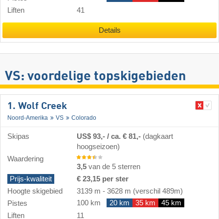
Liften
41
Details
VS: voordelige topskigebieden
1. Wolf Creek
Noord-Amerika
VS
Colorado
Skipas
US$ 93,- / ca. € 81,-
(dagkaart
hoogseizoen)
Waardering
3,5
van de 5 sterren
Prijs-kwaliteit
€ 23,15 per ster
Hoogte skigebied
3139 m
-
3628 m
(verschil 489m)
100 km
20 km
35 km
45 km
Pistes
Liften
11