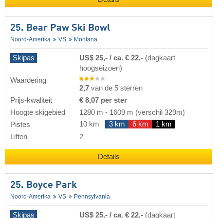
25. Bear Paw Ski Bowl
Noord-Amerika
VS
Montana
Skipas
US$ 25,- / ca. € 22,-
(dagkaart
hoogseizoen)
Waardering
2,7
van de 5 sterren
Prijs-kwaliteit
€ 8,07 per ster
Hoogte skigebied
1280 m
-
1609 m
(verschil 329m)
10 km
3 km
6 km
1 km
Pistes
Liften
2
Details
25. Boyce Park
Noord-Amerika
VS
Pennsylvania
Skipas
US$ 25,- / ca. € 22,-
(dagkaart