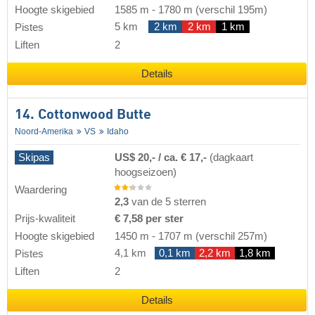
Hoogte skigebied
1585 m
-
1780 m
(verschil 195m)
5 km
2 km
2 km
1 km
Pistes
Liften
2
Details
14. Cottonwood Butte
Noord-Amerika
VS
Idaho
Skipas
US$ 20,- / ca. € 17,-
(dagkaart
hoogseizoen)
Waardering
2,3
van de 5 sterren
Prijs-kwaliteit
€ 7,58 per ster
Hoogte skigebied
1450 m
-
1707 m
(verschil 257m)
4,1 km
0,1 km
2,2 km
1,8 km
Pistes
Liften
2
Details