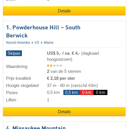
Details
1. Powderhouse Hill – South
Berwick
Noord-Amerika
VS
Maine
Skipas
US$ 5,- / ca. € 4,-
(dagkaart
hoogseizoen)
Waardering
2
van de 5 sterren
Prijs-kwaliteit
€ 2,18 per ster
Hoogte skigebied
37 m
-
80 m
(verschil 43m)
0,5 km
0,5 km
0 km
0 km
Pistes
Liften
1
Details
4. Missaukee Mountain