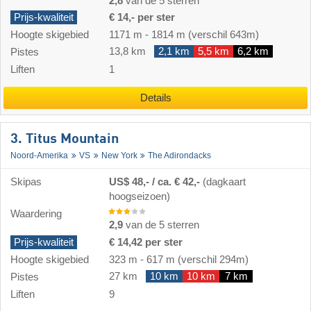
2,8
van de 5 sterren
Prijs-kwaliteit
€ 14,- per ster
Hoogte skigebied
1171 m
-
1814 m
(verschil 643m)
13,8 km
2,1 km
5,5 km
6,2 km
Pistes
Liften
1
Details
3. Titus Mountain
Noord-Amerika
VS
New York
The Adirondacks
Skipas
US$ 48,- / ca. € 42,-
(dagkaart
hoogseizoen)
Waardering
2,9
van de 5 sterren
Prijs-kwaliteit
€ 14,42 per ster
Hoogte skigebied
323 m
-
617 m
(verschil 294m)
27 km
10 km
10 km
7 km
Pistes
Liften
9