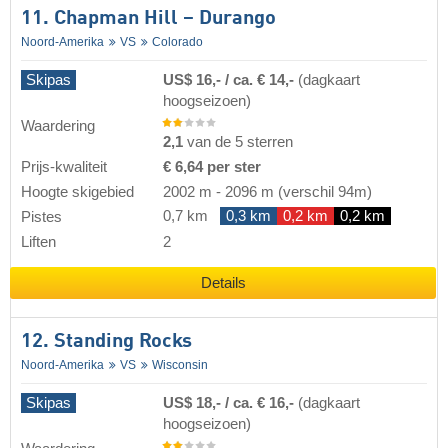
11. Chapman Hill – Durango
Noord-Amerika
VS
Colorado
Skipas
US$ 16,- / ca. € 14,-
(dagkaart
hoogseizoen)
Waardering
2,1
van de 5 sterren
Prijs-kwaliteit
€ 6,64 per ster
Hoogte skigebied
2002 m
-
2096 m
(verschil 94m)
0,7 km
0,3 km
0,2 km
0,2 km
Pistes
Liften
2
Details
12. Standing Rocks
Noord-Amerika
VS
Wisconsin
Skipas
US$ 18,- / ca. € 16,-
(dagkaart
hoogseizoen)