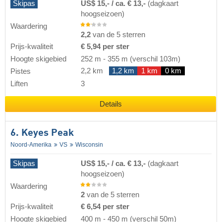
Skipas
US$ 15,- / ca. € 13,-
(dagkaart
hoogseizoen)
Waardering
2,2
van de 5 sterren
Prijs-kwaliteit
€ 5,94 per ster
Hoogte skigebied
252 m
-
355 m
(verschil 103m)
2,2 km
1,2 km
1 km
0 km
Pistes
Liften
3
Details
6. Keyes Peak
Noord-Amerika
VS
Wisconsin
Skipas
US$ 15,- / ca. € 13,-
(dagkaart
hoogseizoen)
Waardering
2
van de 5 sterren
Prijs-kwaliteit
€ 6,54 per ster
Hoogte skigebied
400 m
-
450 m
(verschil 50m)