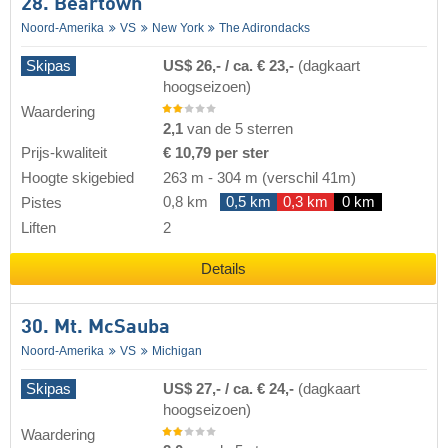
28. Beartown
Noord-Amerika
VS
New York
The Adirondacks
Skipas
US$ 26,- / ca. € 23,-
(dagkaart
hoogseizoen)
Waardering
2,1
van de 5 sterren
Prijs-kwaliteit
€ 10,79 per ster
Hoogte skigebied
263 m
-
304 m
(verschil 41m)
0,8 km
0,5 km
0,3 km
0 km
Pistes
Liften
2
Details
30. Mt. McSauba
Noord-Amerika
VS
Michigan
Skipas
US$ 27,- / ca. € 24,-
(dagkaart
hoogseizoen)
Waardering