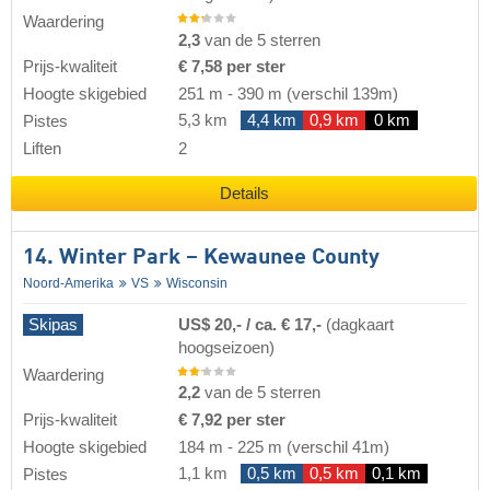
Waardering
2,3
van de 5 sterren
Prijs-kwaliteit
€ 7,58 per ster
Hoogte skigebied
251 m
-
390 m
(verschil 139m)
5,3 km
4,4 km
0,9 km
0 km
Pistes
Liften
2
Details
14. Winter Park – Kewaunee County
Noord-Amerika
VS
Wisconsin
Skipas
US$ 20,- / ca. € 17,-
(dagkaart
hoogseizoen)
Waardering
2,2
van de 5 sterren
Prijs-kwaliteit
€ 7,92 per ster
Hoogte skigebied
184 m
-
225 m
(verschil 41m)
1,1 km
0,5 km
0,5 km
0,1 km
Pistes