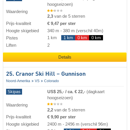
hoogseizoen)
Waardering
2,3
van de 5 sterren
Prijs-kwaliteit
€ 9,47 per ster
Hoogte skigebied
340 m
-
380 m
(verschil 40m)
1 km
1 km
0 km
0 km
Pistes
Liften
2
Details
25. Cranor Ski Hill – Gunnison
Noord-Amerika
VS
Colorado
Skipas
US$ 25,- / ca. € 22,-
(dagkaart
hoogseizoen)
Waardering
2,2
van de 5 sterren
Prijs-kwaliteit
€ 9,90 per ster
Hoogte skigebied
2400 m
-
2496 m
(verschil 96m)