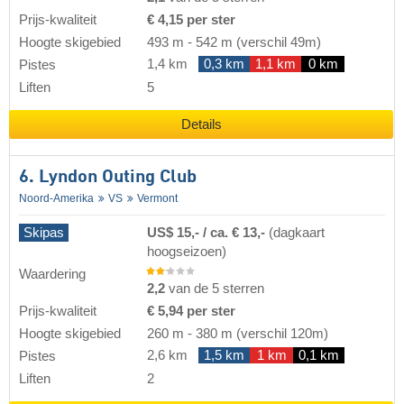
Prijs-kwaliteit
€ 4,15 per ster
Hoogte skigebied
493 m
-
542 m
(verschil 49m)
1,4 km
0,3 km
1,1 km
0 km
Pistes
Liften
5
Details
6. Lyndon Outing Club
Noord-Amerika
VS
Vermont
Skipas
US$ 15,- / ca. € 13,-
(dagkaart
hoogseizoen)
Waardering
2,2
van de 5 sterren
Prijs-kwaliteit
€ 5,94 per ster
Hoogte skigebied
260 m
-
380 m
(verschil 120m)
2,6 km
1,5 km
1 km
0,1 km
Pistes
Liften
2