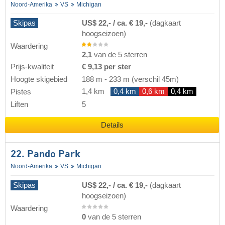
Noord-Amerika
VS
Michigan
Skipas
US$ 22,- / ca. € 19,-
(dagkaart
hoogseizoen)
Waardering
2,1
van de 5 sterren
Prijs-kwaliteit
€ 9,13 per ster
Hoogte skigebied
188 m
-
233 m
(verschil 45m)
1,4 km
0,4 km
0,6 km
0,4 km
Pistes
Liften
5
Details
22. Pando Park
Noord-Amerika
VS
Michigan
Skipas
US$ 22,- / ca. € 19,-
(dagkaart
hoogseizoen)
Waardering
0
van de 5 sterren