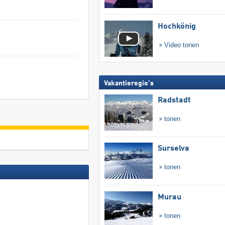
Hochkönig
Video tonen
Vakantieregio's
Radstadt
tonen
Surselva
tonen
Murau
tonen