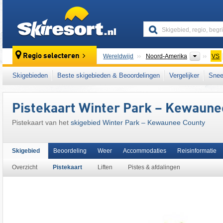
skiresort
Contine
Regio selecteren
Wereldwijd
Noord-Amerika
VS
Dit skigebied ligt ook in:
Midwest
Skigebieden
Beste skigebieden & Beoordelingen
Vergelijker
Snee
Pistekaart Winter Park – Kewaune
Pistekaart van het
skigebied Winter Park – Kewaunee County
Skigebied
Beoordeling
Weer
Accommodaties
Reisinformatie
Overzicht
Pistekaart
Liften
Pistes & afdalingen