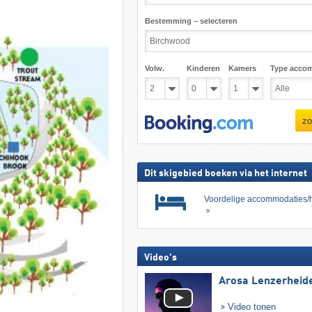
Bestemming – selecteren
Volw.
Kinderen
Kamers
Type acco
zo
Dit skigebied boeken via het internet
Voordelige accommodaties/h
Video's
Arosa Lenzerheid
Video tonen