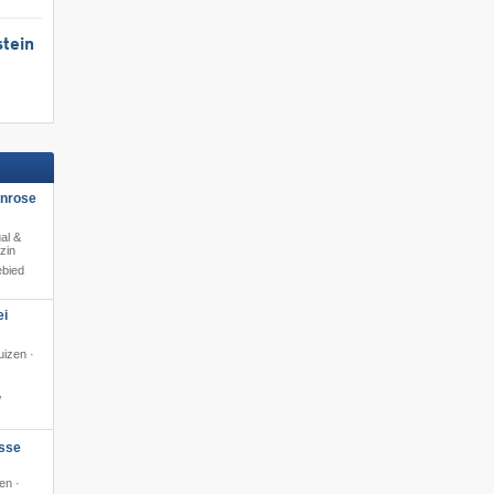
tein
enrose
al &
zin
ebied
ei
izen ·
​
sse
en ·