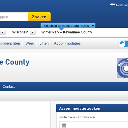
Nederla
Skigebied,
Zoeken
regio,
Skigebied ligt in meerdere regio's
begrippen
…
nten
Landen
Deelstaten
Wisconsin
Winter Park – Kewaunee County
uwberichten
Weer
Liften
Accommodaties
Tips
voor
e County
de
skiva
Contact
Accommodatie zoeken
Inchecken – Uitchecken