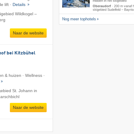
midden in het skigebied
e lift ·
Details
Oberaudorf
·
200 m vanaf 
skigebied Sudelfeld – Bayris
igebied Wildkogel –
Nog meer tophotels
erg
Naar de website
of bei Kitzbühel
n & huizen · Wellness ·
gebied St. Johann in
Harschbichl
Naar de website