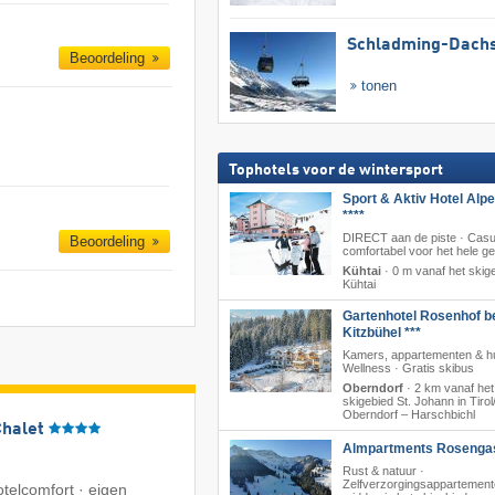
Schladming-Dachs
Beoordeling
tonen
Tophotels voor de wintersport
Sport & Aktiv Hotel Alp
****
DIRECT aan de piste · Casu
Beoordeling
comfortabel voor het hele ge
Kühtai
·
0 m vanaf het skig
Kühtai
Gartenhotel Rosenhof b
Kitzbühel ***
Kamers, appartementen & hu
Wellness · Gratis skibus
Oberndorf
·
2 km vanaf het
skigebied St. Johann in Tirol/
Oberndorf – Harschbichl
Chalet
Almpartments Rosenga
Rust & natuur ·
Zelfverzorgingsappartement
telcomfort · eigen