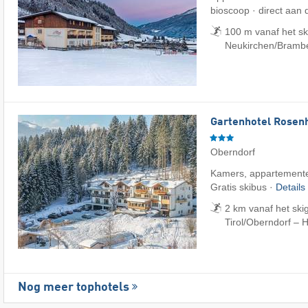
bioscoop · direct aan d
100 m vanaf het sk
Neukirchen/​Bramb
Gartenhotel Rosenh
Oberndorf
Kamers, appartemente
Gratis skibus ·
Details
2 km vanaf het ski
Tirol/​Oberndorf – 
Nog meer tophotels