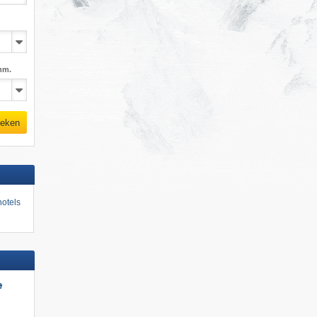
mm.
eken
otels
e