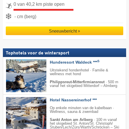
0 van 40,2 km piste open
- cm (berg)
Sneeuwbericht
Tophotels voor de wintersport
S
Hunderesort Waldeck ***
Uitstekend hondenhotel · Familie &
wellness met hond
Philippsreut-Mitterfirmiansreut
·
500 m
vanaf het skigebied Mitterdorf – Almberg
Hotel Nassereinerhof ***
Op enkele minuten van de kabelbaan ·
Wellness, sauna & zwembad
Sankt Anton am Arlberg
·
100 m vanaf
het skigebied St. Anton/​St. Christoph/​
Stuben/​Lech/​Zürs/​Warth/​Schröcken – Ski