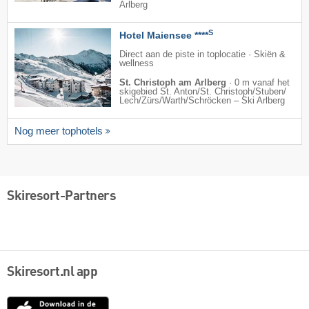
Arlberg
S
Hotel Maiensee ****
Direct aan de piste in toplocatie · Skiën &
wellness
St. Christoph am Arlberg
·
0 m vanaf het
skigebied St. Anton/​St. Christoph/​Stuben/​
Lech/​Zürs/​Warth/​Schröcken – Ski Arlberg
Nog meer tophotels
Skiresort-Partners
Skiresort.nl app
App