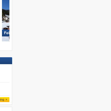
Folgaria/​Fiorentini
Gurgl – Obergurgl-Hochgurgl
ling