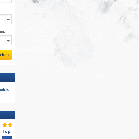
mm.
eken
otels
Top voor gezinnen
Topliften