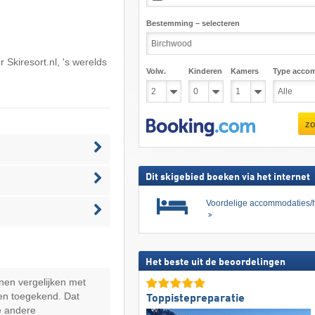
Bestemming – selecteren
or
Skiresort.nl
, 's werelds
Volw.
Kinderen
Kamers
Type acco
zo
Dit skigebied boeken via het internet
Voordelige accommodaties/h
Het beste uit de beoordelingen
nen vergelijken met
en toegekend. Dat
Toppistepreparatie
e andere