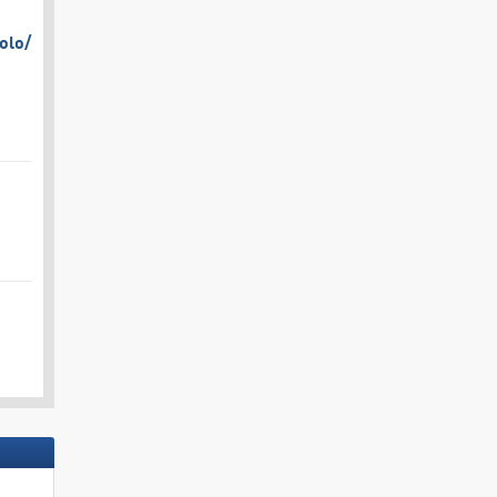
olo/​