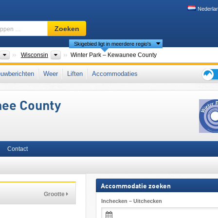
Nederla
Skigebied,
Zoeken
regio,
Skigebied ligt in meerdere regio's
begrippen
…
nten
Landen
Deelstaten
Wisconsin
Winter Park – Kewaunee County
uwberichten
Weer
Liften
Accommodaties
Tips
voor
nee County
de
skiva
Contact
Accommodatie zoeken
Grootte
Inchecken – Uitchecken