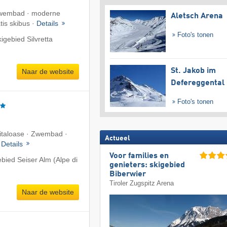
wembad · moderne
Aletsch Arena
tis skibus ·
Details
Foto's tonen
igebied Silvretta
St. Jakob im
Naar de website
Defereggental
Foto's tonen
Vitaloase · Zwembad ·
Actueel
·
Details
Voor families en
ebied Seiser Alm (Alpe di
genieters: skigebied
Biberwier
Tiroler Zugspitz Arena
Naar de website