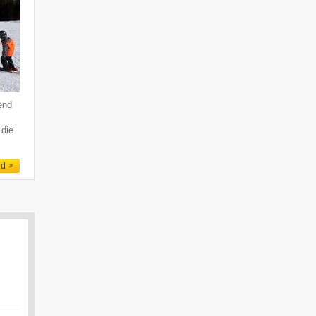
end
 die
ed