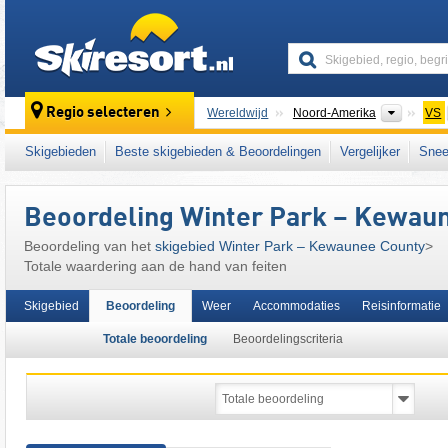
skiresort
Contine
Regio selecteren
Wereldwijd
Noord-Amerika
VS
Dit skigebied ligt ook in:
Midwest
Skigebieden
Beste skigebieden & Beoordelingen
Vergelijker
Snee
Beoordeling Winter Park – Kewau
Beoordeling van het
skigebied Winter Park – Kewaunee County
>
Totale waardering aan de hand van feiten
Skigebied
Beoordeling
Weer
Accommodaties
Reisinformatie
Totale beoordeling
Beoordelingscriteria