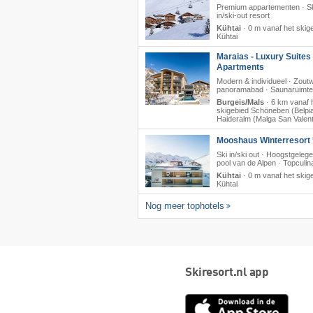
Premium appartementen · Sk
in/ski-out resort
Kühtai
·
0 m vanaf het skig
Kühtai
Maraias - Luxury Suites
Apartments
Modern & individueel · Zout
panoramabad · Saunaruimte
Burgeis/Mals
·
6 km vanaf 
skigebied Schöneben (Belpia
Haideralm (Malga San Valent
Mooshaus Winterresort 
Ski in/ski out · Hoogstgeleg
pool van de Alpen · Topculina
Kühtai
·
0 m vanaf het skig
Kühtai
Nog meer tophotels
Skiresort.nl app
App