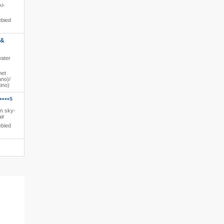
i-
ebied
 &
water
het
no)/​
ino)
S
****
en sky-
ir
ebied