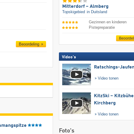
Mitterdorf – Almberg
Topskigebied
in Duitsland
Gezinnen en kinderen
Pistepreparatie
Beoorde
Beoordeling
Video's
Ratschings-Jaufe
Video tonen
KitzSki – Kitzbühel
Kirchberg
Video tonen
amangspitze
Foto's