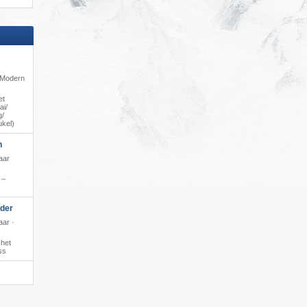
· Modern
et
i/​
/​
ukel)
h
aar
 –
oder
aar ·
 het
ss