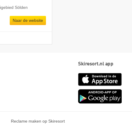
igebied Sölden
Naar de website
Skiresort.nl app
App
Store
Goog
play
Reclame maken op Skiresort