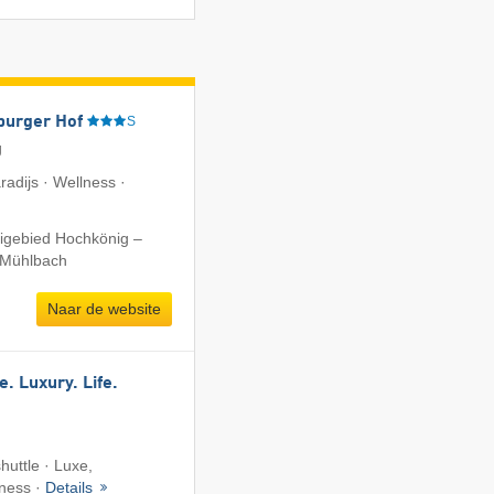
burger Hof
S
g
aradijs · Wellness ·
kigebied Hochkönig –
/​Mühlbach
Naar de website
e. Luxury. Life.
shuttle · Luxe,
lness ·
Details