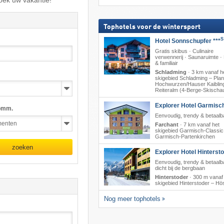
oek uw vakantie!
Tophotels voor de wintersport
S
Hotel Sonnschupfer ***
Gratis skibus · Culinaire
verwennerij · Saunaruimte 
& familiair
Schladming
·
3 km vanaf h
skigebied Schladming – Plana
Hochwurzen/​Hauser Kaibling
Reiteralm (4-Berge-Skischa
Explorer Hotel Garmisc
omm.
Eenvoudig, trendy & betaalb
Farchant
·
7 km vanaf het
skigebied Garmisch-Classic
Garmisch-Partenkirchen
zoeken
Explorer Hotel Hinterst
Eenvoudig, trendy & betaalb
dicht bij de bergbaan
Hinterstoder
·
300 m vanaf
skigebied Hinterstoder – Hö
Nog meer tophotels