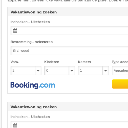
appartement tot een luxe vakantiehuis pal aan de piste. Zoek en b
Vakantiewoning zoeken
Inchecken – Uitchecken
Bestemming – selecteren
Volw.
Kinderen
Kamers
Type acc
Vakantiewoning zoeken
Inchecken – Uitchecken