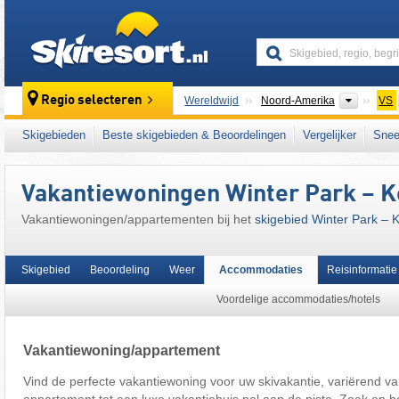
skiresort
Contine
Regio selecteren
Wereldwijd
Noord-Amerika
VS
Dit skigebied ligt ook in:
Midwest
Skigebieden
Beste skigebieden & Beoordelingen
Vergelijker
Snee
Vakantiewoningen Winter Park – 
Vakantiewoningen/appartementen bij het
skigebied Winter Park –
Skigebied
Beoordeling
Weer
Accommodaties
Reisinformatie
Voordelige accommodaties/hotels
Vakantiewoning/appartement
Vind de perfecte vakantiewoning voor uw skivakantie, variërend va