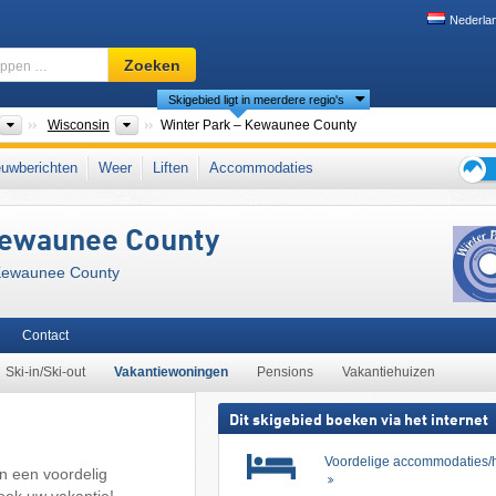
Nederla
Skigebied,
Zoeken
regio,
Skigebied ligt in meerdere regio's
begrippen
…
nten
Landen
Deelstaten
Wisconsin
Winter Park – Kewaunee County
uwberichten
Weer
Liften
Accommodaties
Tips
voor
Kewaunee County
de
skiva
 Kewaunee County
Contact
Ski-in/Ski-out
Vakantiewoningen
Pensions
Vakantiehuizen
Dit skigebied boeken via het internet
Voordelige accommodaties/h
n een voordelig