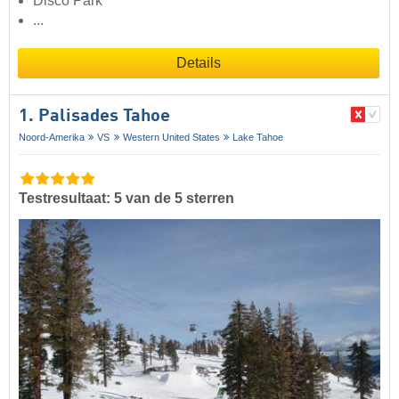
Disco Park
...
Details
1. Palisades Tahoe
Noord-Amerika
VS
Western United States
Lake Tahoe
Testresultaat: 5 van de 5 sterren