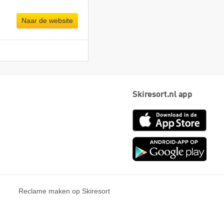
Naar de website
Skiresort.nl app
App
Store
Goog
play
Reclame maken op Skiresort