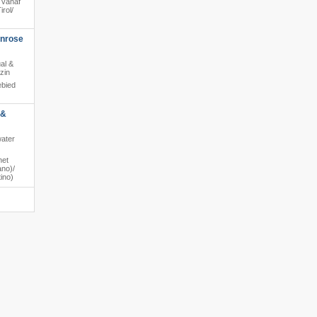
 vanaf
rol/​
enrose
al &
zin
ebied
 &
water
het
no)/​
ino)