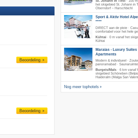
St. Johann in Tirol
·
100 m
het skigebied St. Johann in Ti
Oberndorf – Harschbichl
Sport & Aktiv Hotel Alp
****
DIRECT aan de piste · Casu
comfortabel voor het hele ge
Kühtai
·
0 m vanaf het skig
Kühtai
Maraias - Luxury Suites
Apartments
Beoordeling
Modern & individueel · Zout
panoramabad · Saunaruimte
Burgeis/Mals
·
6 km vanaf 
skigebied Schöneben (Belpia
Haideralm (Malga San Valent
Nog meer tophotels
Beoordeling