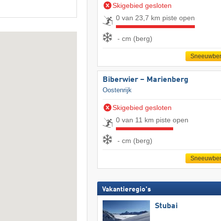
Skigebied gesloten
0 van 23,7 km piste open
- cm (berg)
Sneeuwber
Biberwier – Marienberg
Oostenrijk
Skigebied gesloten
0 van 11 km piste open
- cm (berg)
Sneeuwber
Vakantieregio's
Stubai