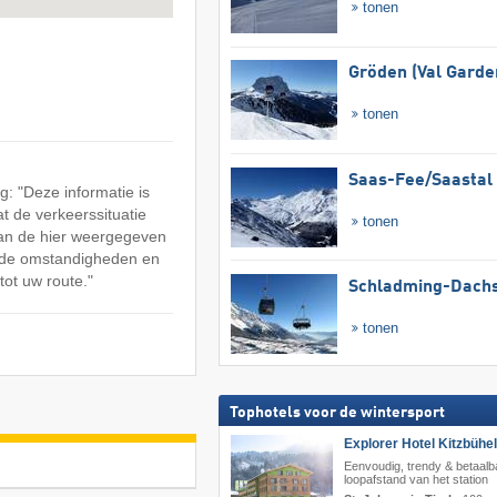
tonen
Gröden (Val Garde
tonen
Saas-Fee/​Saastal
: "Deze informatie is
at de verkeerssituatie
tonen
an de hier weergegeven
n de omstandigheden en
tot uw route."
Schladming-Dachs
tonen
Tophotels voor de wintersport
Explorer Hotel Kitzbühel
Eenvoudig, trendy & betaalb
loopafstand van het station