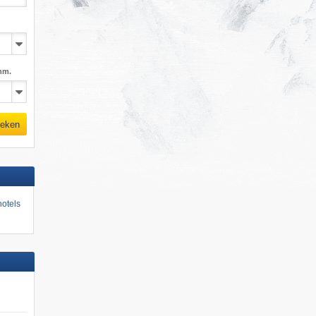
mm.
eken
otels