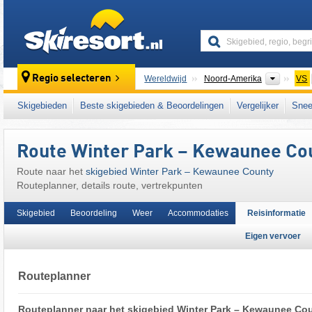
skiresort
Contine
Regio selecteren
Wereldwijd
Noord-Amerika
VS
Dit skigebied ligt ook in:
Midwest
Skigebieden
Beste skigebieden & Beoordelingen
Vergelijker
Snee
Route Winter Park – Kewaunee Co
Route naar het
skigebied Winter Park – Kewaunee County
Routeplanner, details route, vertrekpunten
Skigebied
Beoordeling
Weer
Accommodaties
Reisinformatie
Eigen vervoer
Routeplanner
Routeplanner naar het skigebied Winter Park – Kewaunee Co