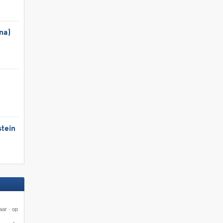
na)
tein
aar · op