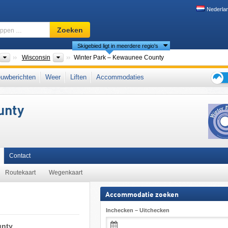
Nederla
Skigebied,
Zoeken
regio,
Skigebied ligt in meerdere regio's
begrippen
…
nten
Landen
Deelstaten
Wisconsin
Winter Park – Kewaunee County
uwberichten
Weer
Liften
Accommodaties
Tips
voor
unty
de
skiva
Contact
Routekaart
Wegenkaart
Accommodatie zoeken
Inchecken – Uitchecken
unty