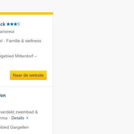
eck
S
iansreut
l · Familie & wellness
igebied Mitterdorf –
Naar de website
fon
 Overdekt zwembad &
amma ·
Details
ebied Gargellen