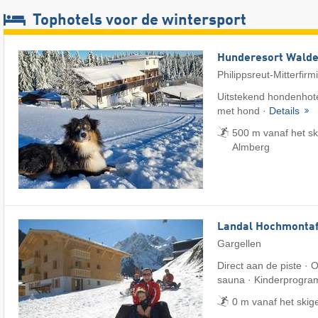
Tophotels voor de wintersport
Hunderesort Wald
Philippsreut-Mitterfirm
Uitstekend hondenhote
met hond ·
Details
500 m vanaf het sk
Almberg
Landal Hochmonta
Gargellen
Direct aan de piste ·
sauna · Kinderprogr
0 m vanaf het skig