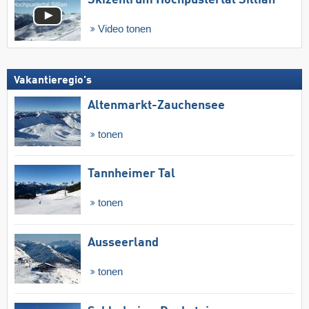
Skizentrum Hochpustertal Sillian
Video tonen
Vakantieregio's
Altenmarkt-Zauchensee
tonen
Tannheimer Tal
tonen
Ausseerland
tonen