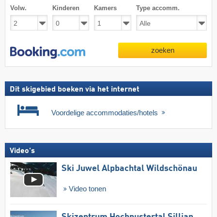
Volw.
Kinderen
Kamers
Type accomm.
zoeken
Dit skigebied boeken via het internet
Voordelige accommodaties/hotels
Video's
Ski Juwel Alpbachtal Wildschönau
Video tonen