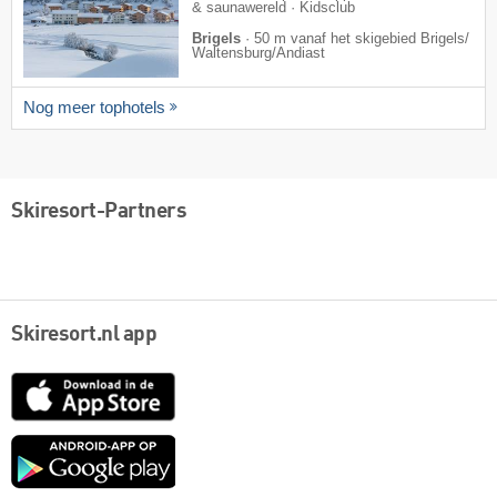
& saunawereld · Kidsclub
Brigels
·
50 m vanaf het skigebied Brigels/​
Waltensburg/​Andiast
Nog meer tophotels
Skiresort-Partners
Skiresort.nl app
App
Store
Google
play