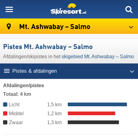
skiresort
Mt. Ashwabay – Salmo
Pistes Mt. Ashwabay – Salmo
Afdalingen/​skipistes in het
skigebied Mt. Ashwabay – Salmo
Pistes & afdalingen
Afdalingen/pistes
Totaal: 4 km
Licht
1,5 km
Middel
1,2 km
Zwaar
1,3 km