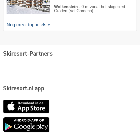
Wolkenstein
·
0 m vanaf het skigebied
Gröden (Val Gardena)
Nog meer tophotels
Skiresort-Partners
Skiresort.nl app
App
Store
Google
play