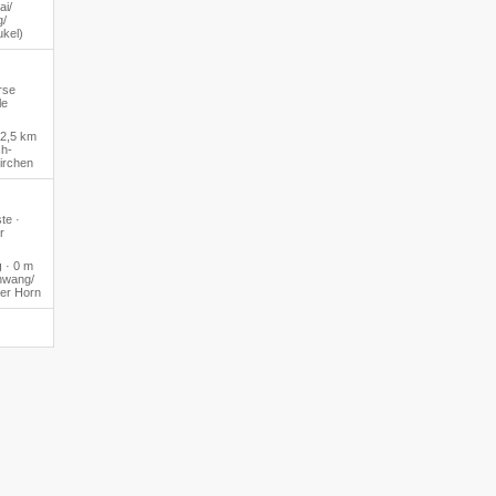
i/​
/​
ukel)
rse
le
2,5 km
ch-
irchen
te ·
r
g
·
0 m
hwang/​
er Horn