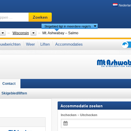
Nederla
Skigebied,
Zoeken
regio,
Skigebied ligt in meerdere regio's
begrippen
…
nten
Landen
Deelstaten
Wisconsin
Mt. Ashwabay – Salmo
uwberichten
Weer
Liften
Accommodaties
Tips
voor
de
skiva
Contact
Skigebied/liften
Accommodatie zoeken
Inchecken – Uitchecken