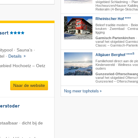
skigebied Schladming – Plana
Hochwurzen/​Hauser Kaibling
Reiteralm (4-Berge-Skischa
Rheinischer Hof ****
Beleef traditie modern · Beie
keuken · Zwembad · Centra
ligging
sort
Garmisch-Partenkirchen
·
vanaf het skigebied Garmis
Classic – Garmisch-Partenk
nitypool · Sauna’s ·
S
Allgäuer Berghof ****
tel ·
Details
Familiehotel direct aan de pis
Kinderwereld · Wellness voo
gebied Hochoetz – Oetz
ouders
Gunzesried-Ofterschwan
vanaf het skigebied Oftersc
Gunzesried – Ofterschwang
Naar de website
Nog meer tophotels
terstoder
taalbaar · dicht bij de