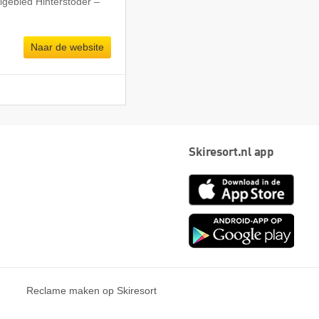
igebied Hinterstoder –
Naar de website
Skiresort.nl app
App
Store
Goog
play
Reclame maken op Skiresort