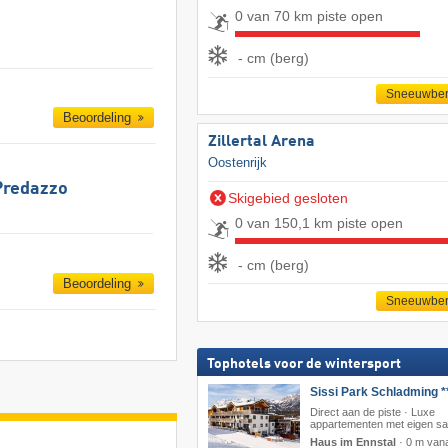
0 van 70 km piste open
- cm (berg)
Sneeuwber
Beoordeling
Zillertal Arena
Oostenrijk
Predazzo
Skigebied gesloten
0 van 150,1 km piste open
- cm (berg)
Beoordeling
Sneeuwber
Tophotels voor de wintersport
Sissi Park Schladming *
Direct aan de piste · Luxe
appartementen met eigen s
Haus im Ennstal
·
0 m vana