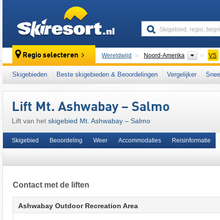
skiresort
Contine
Regio selecteren
Wereldwijd
Noord-Amerika
VS
Dit skigebied ligt ook in:
Midwest
Skigebieden
Beste skigebieden & Beoordelingen
Vergelijker
Snee
Lift Mt. Ashwabay – Salmo
Lift van het
skigebied Mt. Ashwabay – Salmo
Skigebied
Beoordeling
Weer
Accommodaties
Reisinformatie
Contact met de liften
Ashwabay Outdoor Recreation Area