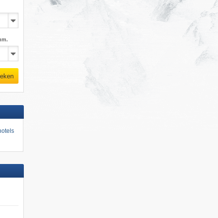
mm.
eken
otels