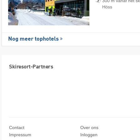
300 m vanaf het sk
Höss
Nog meer tophotels
Skiresort-Partners
Contact
Over ons
Impressum
Inloggen