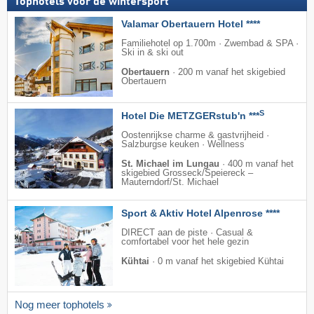
Tophotels voor de wintersport
Valamar Obertauern Hotel ****
Familiehotel op 1.700m · Zwembad & SPA ·
Ski in & ski out
Obertauern
·
200 m vanaf het skigebied
Obertauern
S
Hotel Die METZGERstub'n ***
Oostenrijkse charme & gastvrijheid ·
Salzburgse keuken · Wellness
St. Michael im Lungau
·
400 m vanaf het
skigebied Grosseck/​Speiereck –
Mauterndorf/​St. Michael
Sport & Aktiv Hotel Alpenrose ****
DIRECT aan de piste · Casual &
comfortabel voor het hele gezin
Kühtai
·
0 m vanaf het skigebied Kühtai
Nog meer tophotels