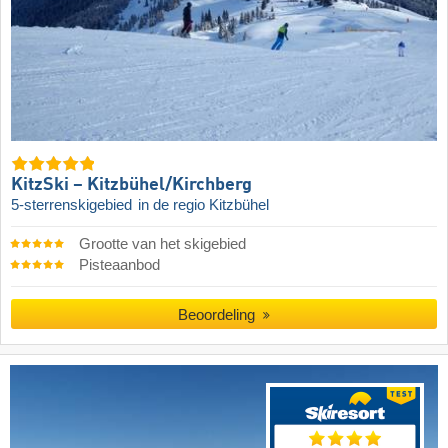
KitzSki – Kitzbühel/​Kirchberg
5-sterrenskigebied
in de regio Kitzbühel
Grootte van het skigebied
Pisteaanbod
Beoordeling