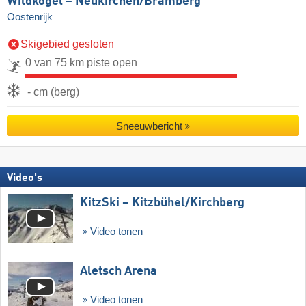
Wildkogel – Neukirchen/​Bramberg
Oostenrijk
Skigebied gesloten
0 van 75 km piste open
- cm (berg)
Sneeuwbericht
Video's
KitzSki – Kitzbühel/​Kirchberg
Video tonen
Aletsch Arena
Video tonen