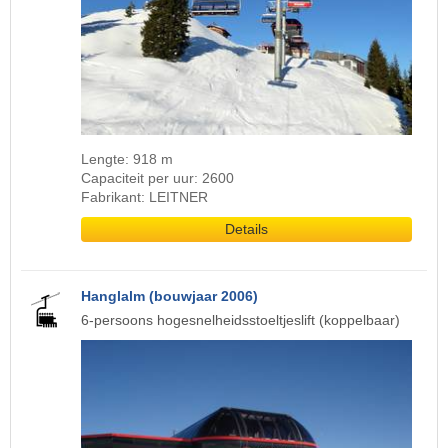
Lengte: 918 m
Capaciteit per uur: 2600
Fabrikant: LEITNER
Details
Hanglalm (bouwjaar 2006)
6-persoons hogesnelheidsstoeltjeslift (koppelbaar)