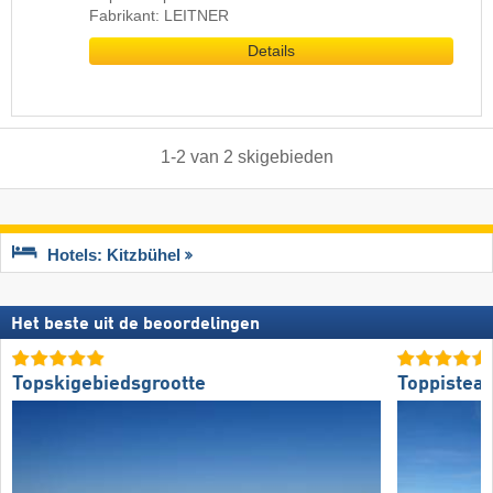
Fabrikant: LEITNER
Details
1
-
2
van
2
skigebieden
Hotels: Kitzbühel
Het beste uit de beoordelingen
Topskigebiedsgrootte
Toppistea