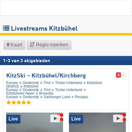
Livestreams Kitzbühel
Kaart
Regio inperken
1
-
3
van
3
skigebieden
KitzSki – Kitzbühel/​Kirchberg
Europa
Oostenrijk
Tirol
Tiroler Unterland
Kitzbühel
(district)
Kitzbühel
Europa
Oostenrijk
Tirol
Tiroler Unterland
Kitzbüheler Alpen
Brixental
Europa
Oostenrijk
Salzburger Land
Pinzgau
Live
Live