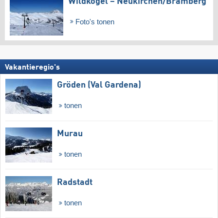
Wildkogel – Neukirchen/​Bramberg
Foto's tonen
Vakantieregio's
Gröden (Val Gardena)
tonen
Murau
tonen
Radstadt
tonen