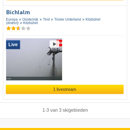
Bichlalm
Europa
Oostenrijk
Tirol
Tiroler Unterland
Kitzbühel
(district)
Kitzbühel
Live
1 livestream
1
-
3
van
3
skigebieden