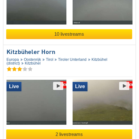
10 livestreams
Kitzbüheler Horn
Europa
Oostenrijk
Tirol
Tiroler Unterland
Kitzbühel
(district)
Kitzbühel
Live
Live
2 livestreams