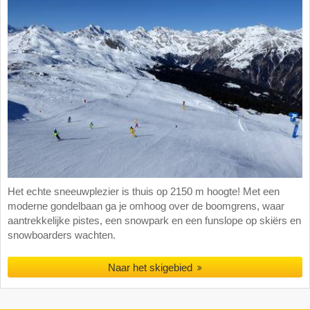
Het echte sneeuwplezier is thuis op 2150 m hoogte! Met een
moderne gondelbaan ga je omhoog over de boomgrens, waar
aantrekkelijke pistes, een snowpark en een funslope op skiërs en
snowboarders wachten.
Naar het skigebied