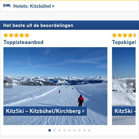
Hotels: Kitzbühel
Het beste uit de beoordelingen
Toppisteaanbod
Topskigeb
KitzSki – Kitzbühel/​Kirchberg
KitzSki –