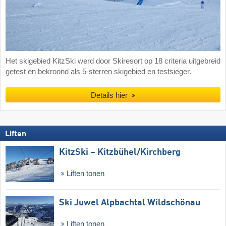
Het skigebied KitzSki werd door Skiresort op 18 criteria uitgebreid
getest en bekroond als 5-sterren skigebied en testsieger.
Details hier
Liften
KitzSki – Kitzbühel/​Kirchberg
Liften tonen
Ski Juwel Alpbachtal Wildschönau
Liften tonen