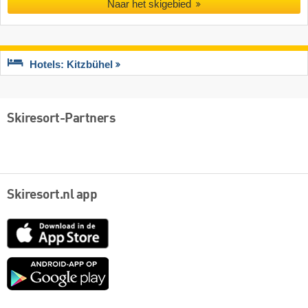
Naar het skigebied
Hotels: Kitzbühel
Skiresort-Partners
Skiresort.nl app
App
Store
Google
play