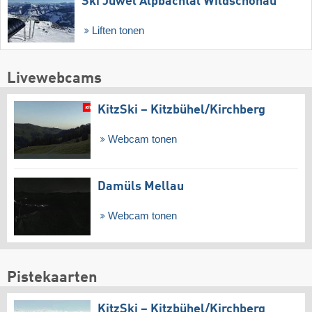
Ski Juwel Alpbachtal Wildschönau
Liften tonen
Livewebcams
KitzSki – Kitzbühel/​Kirchberg
Webcam tonen
Damüls Mellau
Webcam tonen
Pistekaarten
KitzSki – Kitzbühel/​Kirchberg