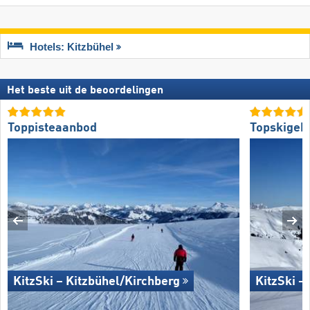
Hotels: Kitzbühel
Het beste uit de beoordelingen
Toppisteaanbod
Topskigeb
KitzSki – Kitzbühel/​Kirchberg
KitzSki –