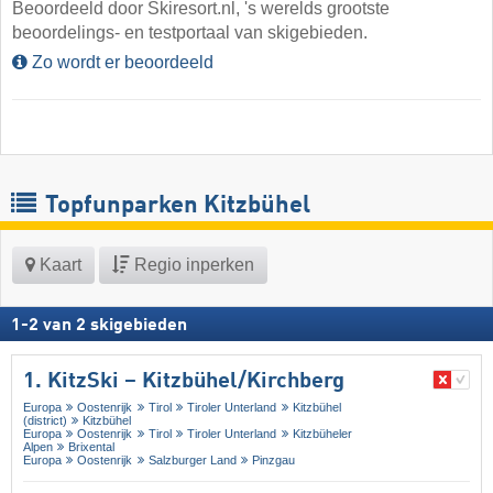
Beoordeeld door Skiresort.nl, 's werelds grootste
beoordelings- en testportaal van skigebieden.
Zo wordt er beoordeeld
Topfunparken Kitzbühel
Kaart
Regio inperken
1
-
2
van
2
skigebieden
1. KitzSki – Kitzbühel/​Kirchberg
Europa
Oostenrijk
Tirol
Tiroler Unterland
Kitzbühel
(district)
Kitzbühel
Europa
Oostenrijk
Tirol
Tiroler Unterland
Kitzbüheler
Alpen
Brixental
Europa
Oostenrijk
Salzburger Land
Pinzgau