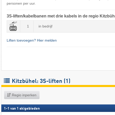
personen per uur.
3S-liften/kabelbanen met drie kabels in de regio Kitzbüh
1
in bedrijf
Liften toevoegen? Hier melden
Kitzbühel: 3S-liften (1)
Regio inperken
1
-
1
van
1
skigebieden