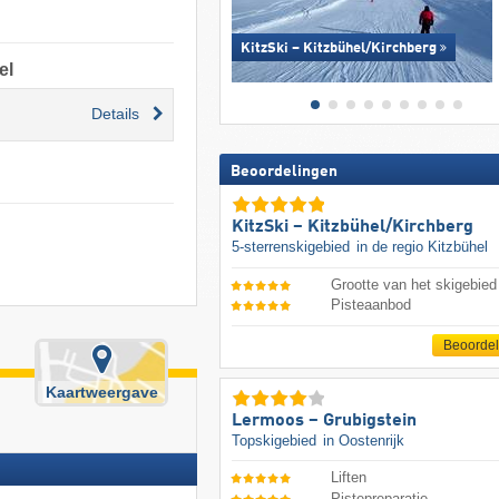
KitzSki – Kitzbühel/​Kirchberg
el
Details
Beoordelingen
KitzSki – Kitzbühel/​Kirchberg
5-sterrenskigebied
in de regio Kitzbühel
Grootte van het skigebied
Pisteaanbod
Beoorde
Kaartweergave
Lermoos – Grubigstein
Topskigebied
in Oostenrijk
Liften
Pistepreparatie