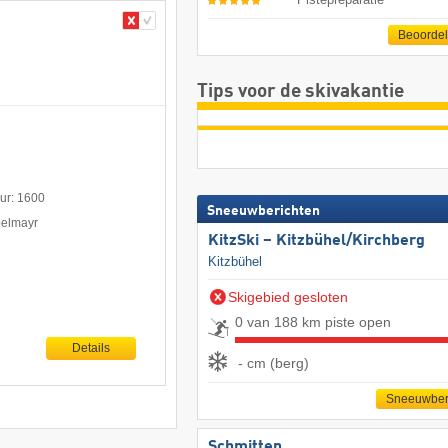
Beoorde
Tips voor de skivakantie
uur: 1600
Sneeuwberichten
pelmayr
KitzSki – Kitzbühel/​Kirchberg
Kitzbühel
Skigebied gesloten
0 van 188 km piste open
Details
- cm (berg)
Sneeuwber
Schmitten