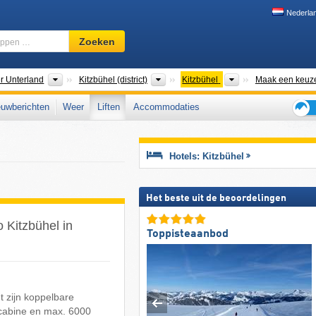
Nederla
Skigebied,
Zoeken
regio,
begrippen
…
aten
Macroregio's
Districten
Toeristische regio'
er Unterland
Kitzbühel (district)
Kitzbühel
Maak een keuz
uwberichten
Weer
Liften
Accommodaties
Tips
voor
de
Hotels: Kitzbühel
skiva
Het beste uit de beoordelingen
o Kitzbühel in
Toppisteaanbod
t zijn koppelbare
 cabine en max. 6000