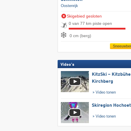
Oostenrijk
Skigebied gesloten
0 van 77 km piste open
0 cm (berg)
Sneeuwber
Video's
KitzSki – Kitzbühel
Kirchberg
Video tonen
Skiregion Hochoe
Video tonen