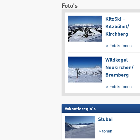
Foto's
KitzSki –
Kitzbühel/​
Kirchberg
Foto's tonen
Wildkogel –
Neukirchen/​
Bramberg
Foto's tonen
Vakantieregio's
Stubai
tonen