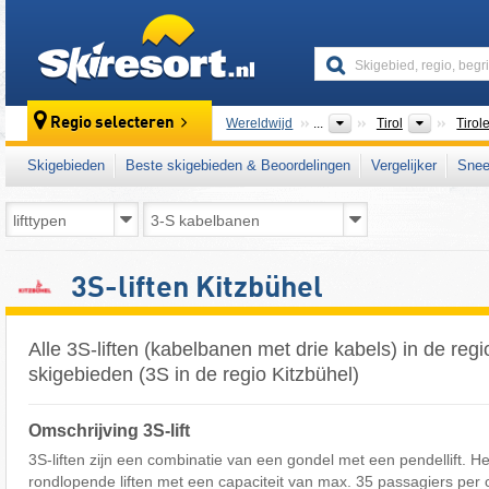
skiresort
Bondsst
Regio selecteren
Wereldwijd
...
Tirol
Tirol
Skigebieden
Beste skigebieden & Beoordelingen
Vergelijker
Snee
3S-liften Kitzbühel
Alle 3S-liften (kabelbanen met drie kabels) in de regi
skigebieden (3S in de regio Kitzbühel)
Omschrijving 3S-lift
3S-liften zijn een combinatie van een gondel met een pendellift. He
rondlopende liften met een capaciteit van max. 35 passagiers per