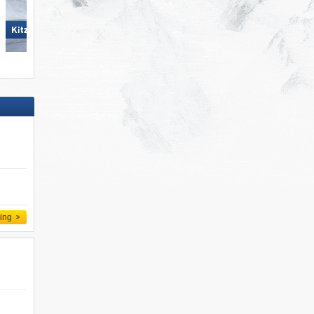
Wildkogel – Neukirchen/​
KitzSki – Kitzbühel/​Kirchberg
Bramberg
ling