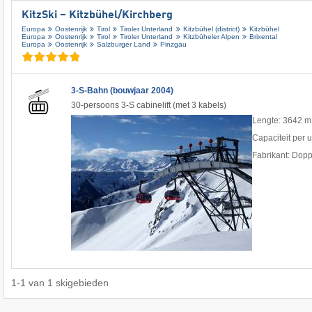
KitzSki – Kitzbühel/​Kirchberg
Europa
Oostenrijk
Tirol
Tiroler Unterland
Kitzbühel (district)
Kitzbühel
Europa
Oostenrijk
Tirol
Tiroler Unterland
Kitzbüheler Alpen
Brixental
Europa
Oostenrijk
Salzburger Land
Pinzgau
3-S-Bahn (bouwjaar 2004)
30-persoons 3-S cabinelift (met 3 kabels)
Lengte: 3642 m
Capaciteit per 
Fabrikant: Dop
1
-
1
van
1
skigebieden