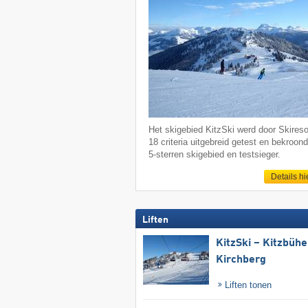
Het skigebied KitzSki werd door Skireso
18 criteria uitgebreid getest en bekroond
5-sterren skigebied en testsieger.
Details hi
Liften
KitzSki – Kitzbühel
Kirchberg
Liften tonen