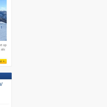
rt op
 als
er
/​