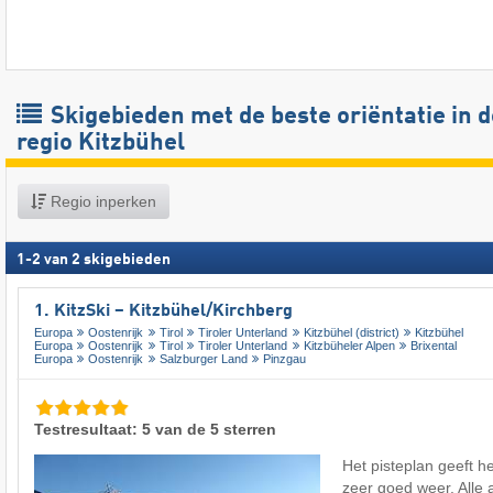
Skigebieden met de beste oriëntatie in d
regio Kitzbühel
Regio inperken
1
-
2
van
2
skigebieden
1. KitzSki – Kitzbühel/​Kirchberg
Europa
Oostenrijk
Tirol
Tiroler Unterland
Kitzbühel (district)
Kitzbühel
Europa
Oostenrijk
Tirol
Tiroler Unterland
Kitzbüheler Alpen
Brixental
Europa
Oostenrijk
Salzburger Land
Pinzgau
Testresultaat: 5 van de 5 sterren
Het pisteplan geeft he
zeer goed weer. Alle a