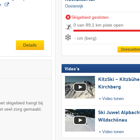
r
Oostenrijk
Skigebied gesloten
0 van 89,1 km piste open
- cm (berg)
Details
Sneeuwber
Video's
KitzSki – Kitzbühel
Kirchberg
Video tonen
et skigebied hangt bij
et veel zorg gemaakt.
Ski Juwel Alpbach
Wildschönau
Video tonen