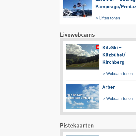
Pampeago/​Preda
Liften tonen
Livewebcams
KitzSki –
Kitzbühel/​
Kirchberg
Webcam tonen
Arber
Webcam tonen
Pistekaarten