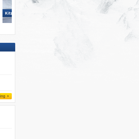
Hochficht
KitzSki – Kitzbühel/​Kirchberg
ling