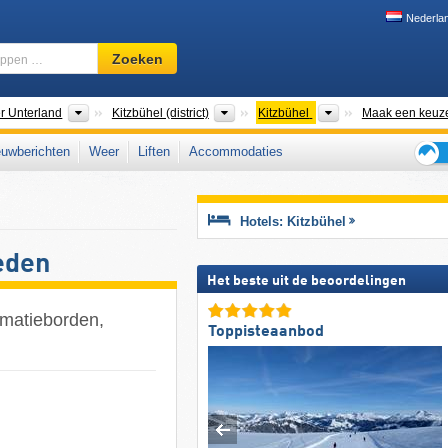
Nederla
Skigebied,
Zoeken
regio,
begrippen
…
aten
Macroregio's
Districten
Toeristische regio'
er Unterland
Kitzbühel (district)
Kitzbühel
Maak een keuz
uwberichten
Weer
Liften
Accommodaties
Tips
voor
de
Hotels: Kitzbühel
skiva
ieden
Het beste uit de beoordelingen
ormatieborden,
Toppisteaanbod