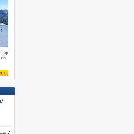
rt op
 als
er
/​
gen/​