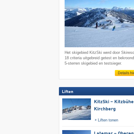
Het skigebied KitzSki werd door Skireso
18 criteria uitgebreid getest en bekroond
5-sterren skigebied en testsieger.
Details hi
Liften
KitzSki – Kitzbühel
Kirchberg
Liften tonen
Latemar – Obereg