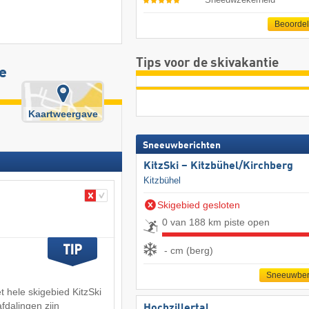
Beoorde
Tips voor de skivakantie
e
Kaartweergave
Sneeuwberichten
KitzSki – Kitzbühel/​Kirchberg
Kitzbühel
Skigebied gesloten
0 van 188 km piste open
- cm (berg)
Sneeuwber
t hele skigebied KitzSki
fdalingen zijn
Hochzillertal