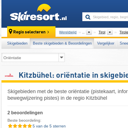
skiresort
Bondsst
Regio selecteren
Wereldwijd
...
Tirol
Tirol
Skigebieden
Beste skigebieden & Beoordelingen
Vergelijker
Snee
Kitzbühel: oriëntatie in skigeb
Skigebieden met de beste oriëntatie (pistekaart, inf
bewegwijzering pistes) in de regio Kitzbühel
2 beoordelingen
Beste beoordeling:
5 van de 5 sterren