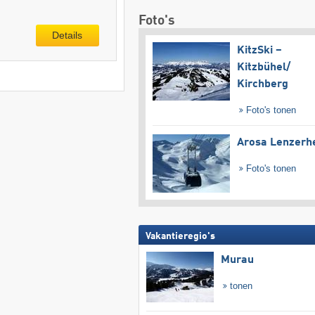
Foto's
Details
KitzSki –
Kitzbühel/​
Kirchberg
Foto's tonen
Arosa Lenzerh
Foto's tonen
Vakantieregio's
Murau
tonen