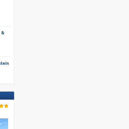
l &
tein