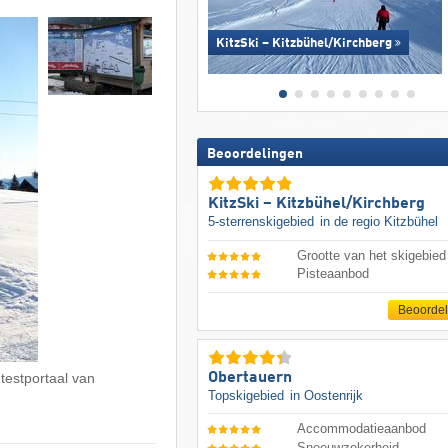
KitzSki – Kitzbühel/​Kirchberg
Beoordelingen
KitzSki – Kitzbühel/​Kirchberg
5-sterrenskigebied
in de regio Kitzbühel
Grootte van het skigebied
Pisteaanbod
Beoorde
Obertauern
 testportaal van
Topskigebied
in Oostenrijk
Accommodatieaanbod
Sneeuwzekerheid