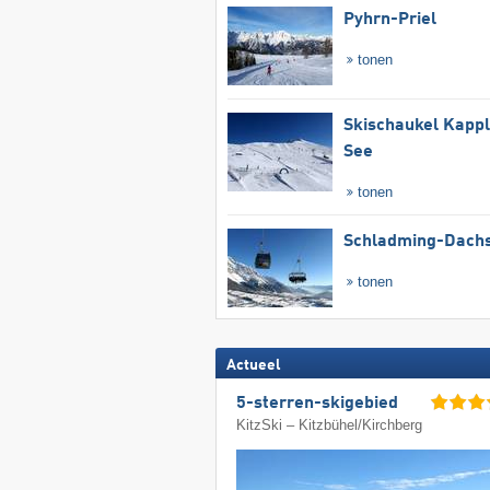
Pyhrn-Priel
tonen
Skischaukel Kapp
See
tonen
Schladming-Dachs
tonen
Actueel
5-sterren-skigebied
KitzSki – Kitzbühel/​Kirchberg