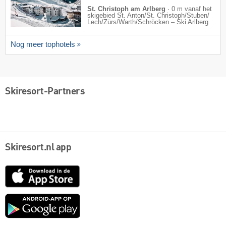
St. Christoph am Arlberg
·
0 m vanaf het
skigebied St. Anton/​St. Christoph/​Stuben/​
Lech/​Zürs/​Warth/​Schröcken – Ski Arlberg
Nog meer tophotels
Skiresort-Partners
Skiresort.nl app
App
Store
Google
play