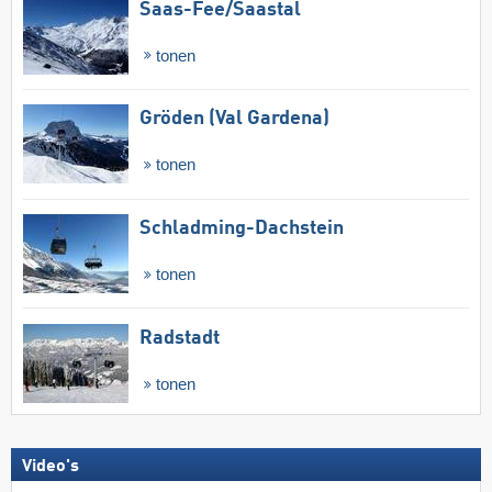
Saas-Fee/​Saastal
tonen
Gröden (Val Gardena)
tonen
Schladming-Dachstein
tonen
Radstadt
tonen
Video's