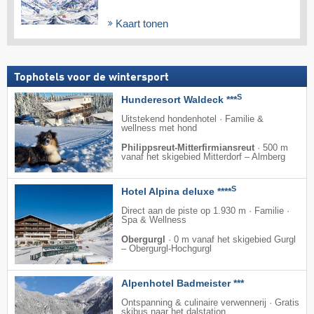
Kaart tonen
Tophotels voor de wintersport
S
Hunderesort Waldeck ***
Uitstekend hondenhotel · Familie &
wellness met hond
Philippsreut-Mitterfirmiansreut
·
500 m
vanaf het skigebied Mitterdorf – Almberg
S
Hotel Alpina deluxe ****
Direct aan de piste op 1.930 m · Familie ·
Spa & Wellness
Obergurgl
·
0 m vanaf het skigebied Gurgl
– Obergurgl-Hochgurgl
Alpenhotel Badmeister ***
Ontspanning & culinaire verwennerij · Gratis
skibus naar het dalstation