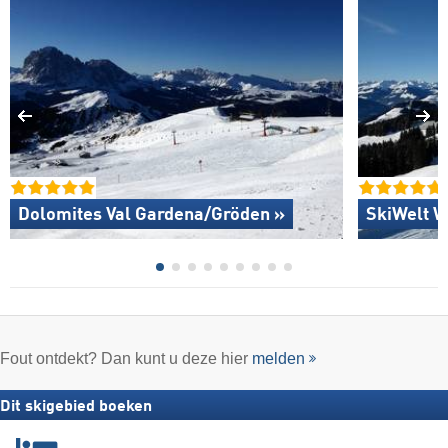
Dolomites Val Gardena/​Gröden »
SkiWelt W
Fout ontdekt? Dan kunt u deze hier
melden
Dit skigebied boeken