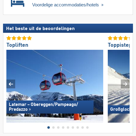
Voordelige accommodaties/hotels
Het beste uit de beoordelingen
Topliften
Toppistepr
Latemar – Obereggen/​Pampeago/​
Predazzo
Großglockne