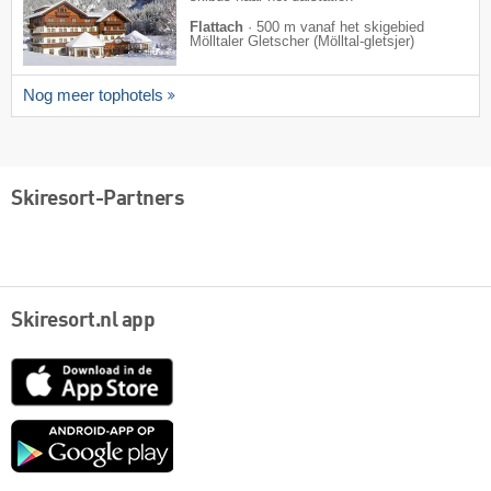
Flattach
·
500 m vanaf het skigebied
Mölltaler Gletscher (Mölltal-gletsjer)
Nog meer tophotels
Skiresort-Partners
Skiresort.nl app
App
Store
Google
play