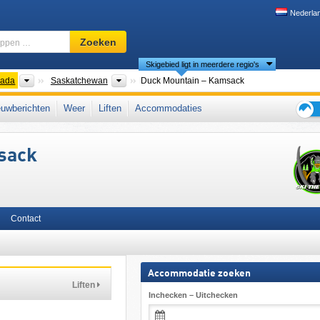
Nederla
Skigebied,
Zoeken
regio,
Skigebied ligt in meerdere regio's
begrippen
…
nten
Landen
Provincies
ada
Saskatchewan
Duck Mountain – Kamsack
West-Canada
uwberichten
Weer
Liften
Accommodaties
Tips
voor
sack
de
skiva
Contact
Accommodatie zoeken
Liften
Inchecken – Uitchecken