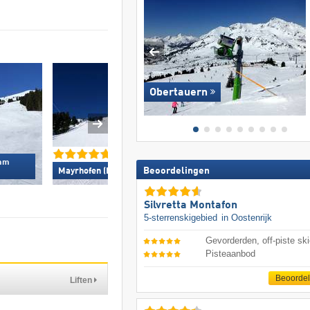
Obertauern
emm
Arosa Lenzerhe
Beoordelingen
Mayrhofen (Mountopolis) »
Silvretta Montafon
5-sterrenskigebied
in Oostenrijk
Gevorderden, off-piste ski
Pisteaanbod
Beoorde
Liften