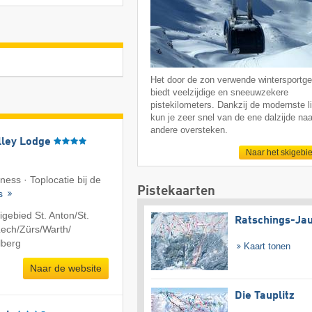
Het door de zon verwende wintersportge
biedt veelzijdige en sneeuwzekere
pistekilometers. Dankzij de modernste li
kun je zeer snel van de ene dalzijde naa
andere oversteken.
lley Lodge
Naar het skigebi
ness · Toplocatie bij de
Pistekaarten
ls
gebied St. Anton/​St.
Ratschings-Ja
ech/​Zürs/​Warth/​
lberg
Kaart tonen
Naar de website
Die Tauplitz