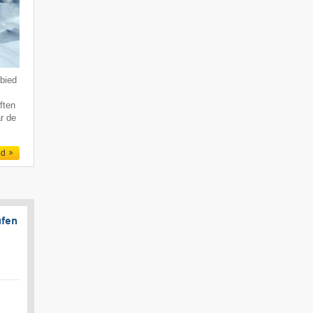
bied
ften
r de
ed
ufen