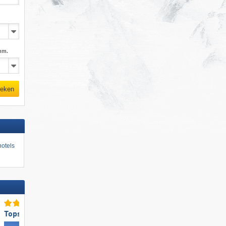
mm.
eken
otels
Topsneeuwzekerheid
Top voor gezinnen