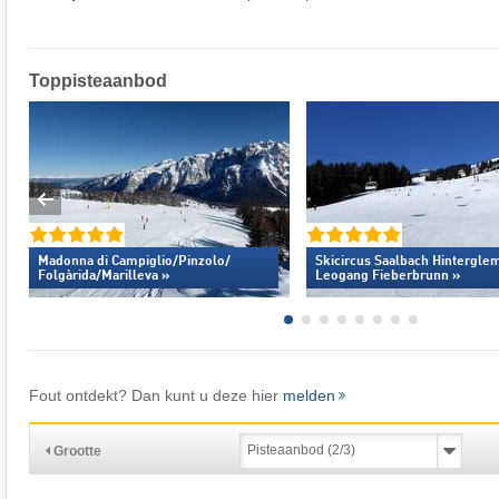
Toppisteaanbod
Madonna di Campiglio/​Pinzolo/​
Skicircus Saalbach Hintergl
Folgàrida/​Marilleva »
Leogang Fieberbrunn »
Fout ontdekt? Dan kunt u deze hier
melden
Grootte