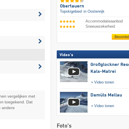
Obertauern
Topskigebied
in Oostenrijk
Accommodatieaanbod
Sneeuwzekerheid
Beoorde
Video's
Großglockner Res
Kals-Matrei
Video tonen
Damüls Mellau
nen vergelijken met
en toegekend. Dat
Video tonen
e andere
Foto's