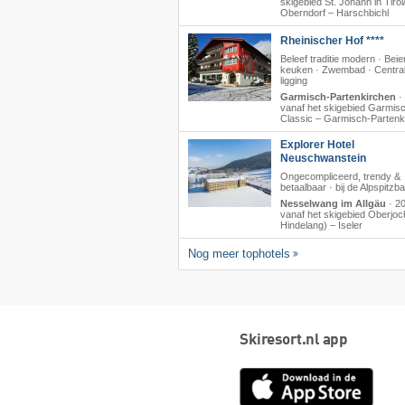
skigebied St. Johann in Tirol/
Oberndorf – Harschbichl
Rheinischer Hof ****
Beleef traditie modern · Beie
keuken · Zwembad · Centra
ligging
Garmisch-Partenkirchen
·
vanaf het skigebied Garmis
Classic – Garmisch-Partenk
Explorer Hotel
Neuschwanstein
Ongecompliceerd, trendy &
betaalbaar · bij de Alpspitzb
Nesselwang im Allgäu
·
2
vanaf het skigebied Oberjoc
Hindelang) – Iseler
Nog meer tophotels
Skiresort.nl app
App
Store