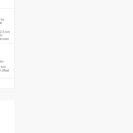
​
rse
le
2,5 km
ch-
irchen
ahn
0 km
h (Bad