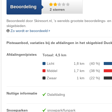
Beoordeling
2 sterren
Beoordeeld door
Skiresort.nl
, 's werelds grootste beoordelings- en
skigebieden.
Zo wordt er beoordeeld
Pisteaanbod, variaties bij de afdalingen in het skigebied D
Afdalingen/pistes
Totaal: 4,5 km
Licht
1,8 km
(40 %)
Middel
1,7 km
(38 %)
Zwaar
1 km
(22 %)
Nuttige informatie
Dalafdaling
Snowparken
snowpark/funpark