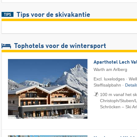
Tips voor de skivakantie
Tophotels voor de wintersport
Aparthotel Lech Va
Warth am Arlberg
Excl. luxelodges · Well
Steffisalpbahn ·
Detai
100 m vanaf het ski
Christoph/​Stuben/​L
Schröcken – Ski Ar