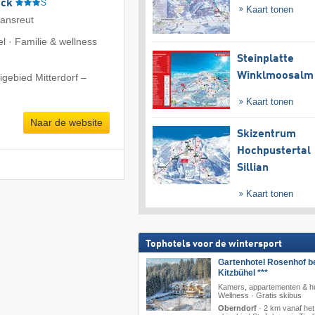
eck
S
Kaart tonen
iansreut
l · Familie & wellness
Steinplatte
Winklmoosalm
igebied Mitterdorf –
Kaart tonen
Naar de website
Skizentrum
Hochpustertal
Sillian
Kaart tonen
Tophotels voor de wintersport
Gartenhotel Rosenhof b
Kitzbühel ***
Kamers, appartementen & hu
Wellness · Gratis skibus
Oberndorf
·
2 km vanaf het