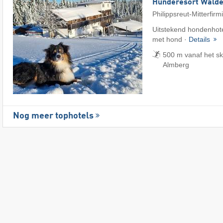
Hunderesort Wald
Philippsreut-Mitterfirm
Uitstekend hondenhote
met hond ·
Details
500 m vanaf het sk
Almberg
Nog meer tophotels