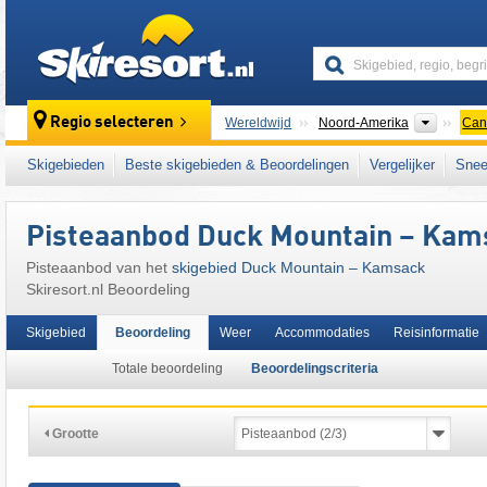
skiresort
Contine
Regio selecteren
Wereldwijd
Noord-Amerika
Can
Dit skigebied ligt ook in:
Canadian Prairies
,
Skigebieden
Beste skigebieden & Beoordelingen
Vergelijker
Snee
Pisteaanbod Duck Mountain – Kam
Pisteaanbod van het
skigebied Duck Mountain – Kamsack
Skiresort.nl Beoordeling
Skigebied
Beoordeling
Weer
Accommodaties
Reisinformatie
Totale beoordeling
Beoordelingscriteria
Grootte