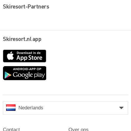
Skiresort-Partners
Skiresort.nl app
App
Store
Google
play
Nederlands
Contact
Over ons