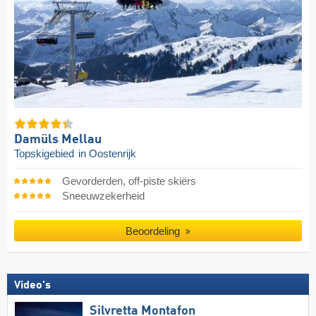
Damüls Mellau
Topskigebied
in Oostenrijk
Gevorderden, off-piste skiërs
Sneeuwzekerheid
Beoordeling
Video's
Silvretta Montafon