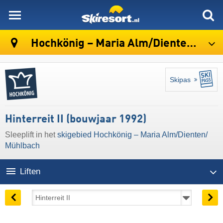
skiresort
Hochkönig – Maria Alm/​Dienten/​Mühlbach
Skipas
Hinterreit II (bouwjaar 1992)
Sleeplift in het
skigebied Hochkönig – Maria Alm/​Dienten/​
Mühlbach
Liften