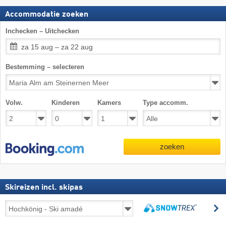
Accommodatie zoeken
Inchecken – Uitchecken
za 15 aug – za 22 aug
Bestemming – selecteren
Volw.
Kinderen
Kamers
Type accomm.
zoeken
Skireizen incl. skipas
Skireizen
z
incl.
zoeken
skipas