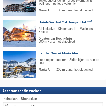
Toplocatie bij de lift · groot zwembad &
wellness · actieve vakantie
Maria Alm
·
100 m vanaf het skigebied
S
Hotel-Gasthof Salzburger Hof ***
All inclusive · Kinderparadijs · Wellness ·
Skibus
Dienten am Hochkönig
·
300 m vanaf het skigebied
Landal Resort Maria Alm
Luxe appartementen · Skiën bijna tot aan de
deur
Maria Alm
·
200 m vanaf het skigebied
Accommodatie zoeken
Inchecken – Uitchecken