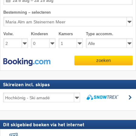
za 8 aug – za 15 aug
Bestemming – selecteren
Volw.
Kinderen
Kamers
Type accomm.
zoeken
Skireizen incl. skipas
Skireizen
z
incl.
zoeken
skipas
Dit skigebied boeken via het internet