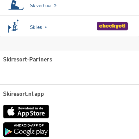
Skiverhuur
Skiles
Skiresort-Partners
Skiresort.nl app
App
Store
Google
play