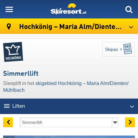
skiresort
Hochkönig – Maria Alm/​Dienten/​Mühlbach
Skipas
Simmerllift
Sleeplift in het
skigebied Hochkönig – Maria Alm/​Dienten/​
Mühlbach
Liften