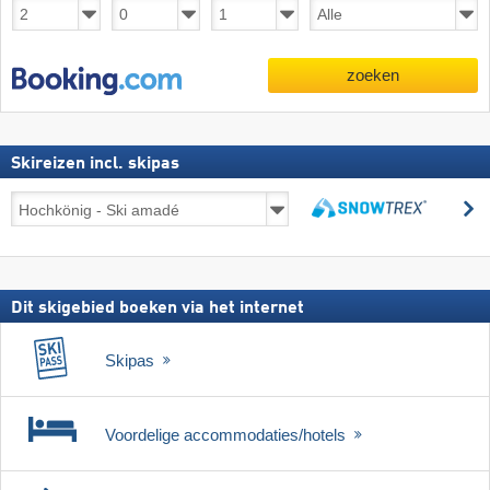
zoeken
Skireizen incl. skipas
Skireizen
z
incl.
zoeken
skipas
Dit skigebied boeken via het internet
Skipas
Voordelige accommodaties/hotels