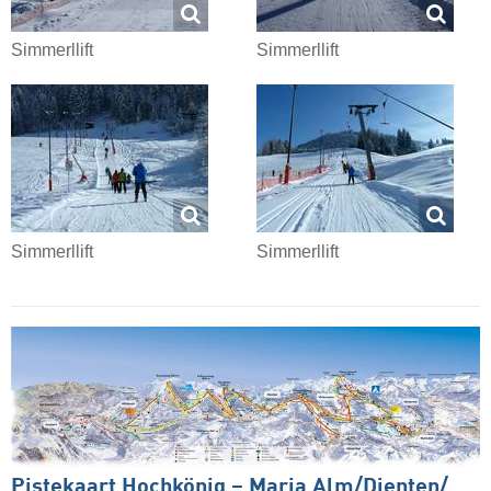
Simmerllift
Simmerllift
Simmerllift
Simmerllift
Pistekaart Hochkönig – Maria Alm/​Dienten/​