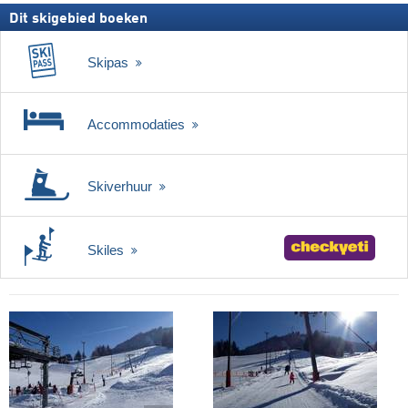
Dit skigebied boeken
Skipas
Accommodaties
Skiverhuur
Skiles