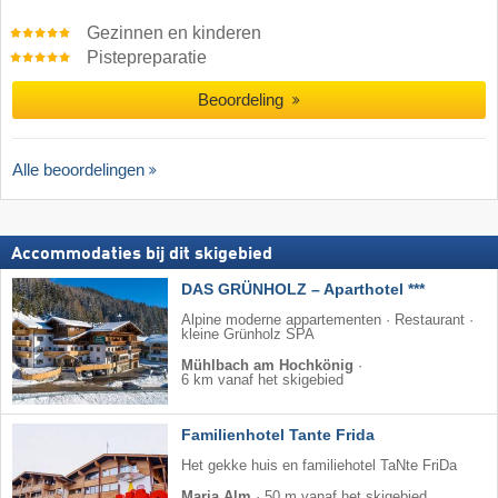
Gezinnen en kinderen
Pistepreparatie
Beoordeling
Alle beoordelingen
Accommodaties bij dit skigebied
DAS GRÜNHOLZ – Aparthotel ***
Alpine moderne appartementen · Restaurant ·
kleine Grünholz SPA
Mühlbach am Hochkönig
·
6 km vanaf het skigebied
Familienhotel Tante Frida
Het gekke huis en familiehotel TaNte FriDa
Maria Alm
·
50 m vanaf het skigebied