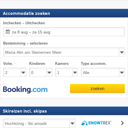
Accommodatie zoeken
Inchecken – Uitchecken
za 8 aug – za 15 aug
Bestemming – selecteren
Volw.
Kinderen
Kamers
Type accomm.
zoeken
Skireizen incl. skipas
Skireizen
z
incl.