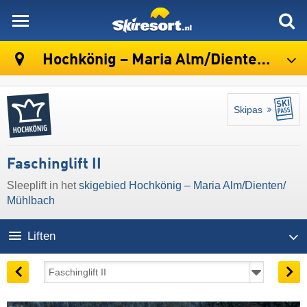
skiresort
Hochkönig – Maria Alm/​Dienten/​Mühlbach
Skipas
Faschinglift II
Sleeplift in het
skigebied Hochkönig – Maria Alm/​Dienten/​
Mühlbach
Liften