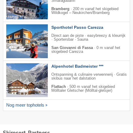
Smaragdbahn
Bramberg
·
200 m vanaf het skigebied
Wildkogel – Neukirchen/​Bramberg
Sporthotel Passo Carezza
Direct aan de piste · easybreezy & kleurrijk
· Sportersbar · Sauna
San Giovanni di Fassa
·
0 m vanaf het
skigebied Carezza
Alpenhotel Badmeister ***
Ontspanning & culinaire verwennerij · Gratis
skibus naar het dalstation
Flattach
·
500 m vanaf het skigebied
Mölltaler Gletscher (Mölltal-gletsjer)
Nog meer tophotels