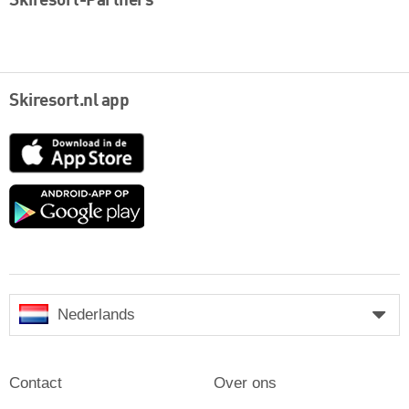
Skiresort-Partners
Skiresort.nl app
App
Store
Google
play
Nederlands
Contact
Over ons