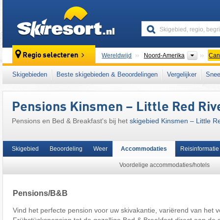
skiresort
Contine
Regio selecteren
Wereldwijd
Noord-Amerika
Can
Dit skigebied ligt ook in:
Canadian Prairies
,
Skigebieden
Beste skigebieden & Beoordelingen
Vergelijker
Snee
Pensions Kinsmen – Little Red Rive
Pensions en Bed & Breakfast's bij het
skigebied Kinsmen – Little Re
Skigebied
Beoordeling
Weer
Accommodaties
Reisinformatie
Voordelige accommodaties/hotels
Pensions/B&B
Vind het perfecte pension voor uw skivakantie, variërend van het v