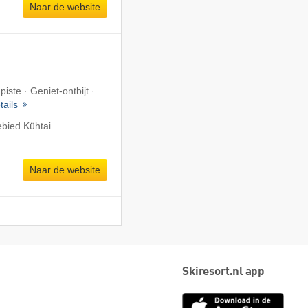
Naar de website
iste · Geniet-ontbijt ·
tails
ebied Kühtai
Naar de website
Skiresort.nl app
App