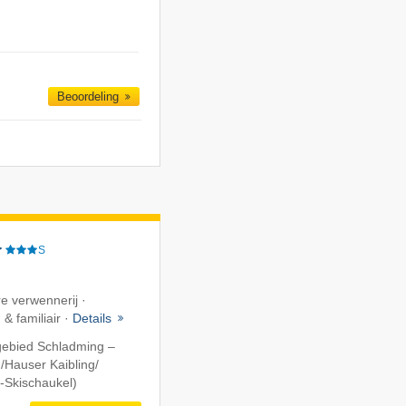
Beoordeling
r
S
re verwennerij ·
& familiair ·
Details
gebied Schladming –
​Hauser Kaibling/​
-Skischaukel)