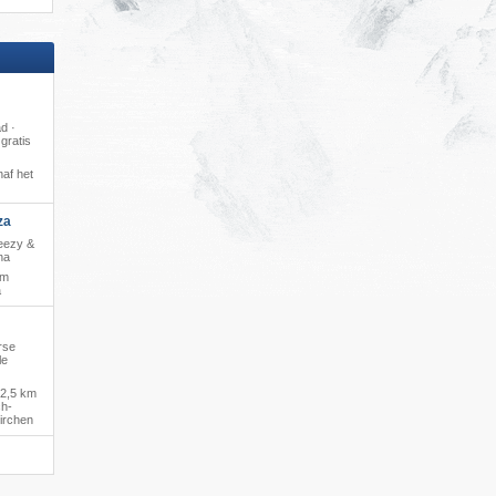
d ·
gratis
af het
za
reezy &
na
 m
a
rse
le
2,5 km
ch-
irchen