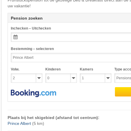
Frühstückspension tot de gezellige Bed & Breakfast direct aan de 
uw vakantie!
Pension zoeken
Inchecken – Uitchecken
Bestemming – selecteren
Volw.
Kinderen
Kamers
Type acc
Plaats bij het skigebied (afstand tot centrum):
Prince Albert
(5 km)