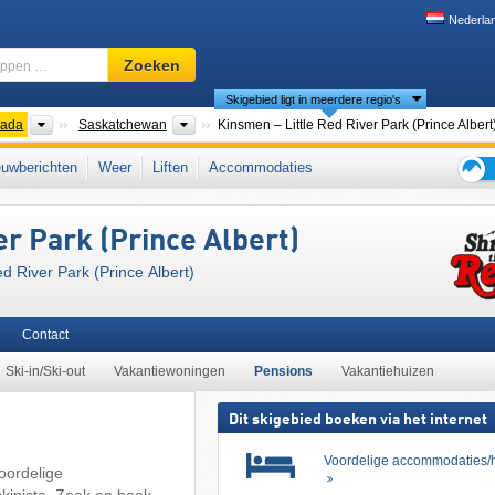
Nederla
Skigebied,
Zoeken
regio,
Skigebied ligt in meerdere regio's
begrippen
…
nten
Landen
Provincies
ada
Saskatchewan
Kinsmen – Little Red River Park (Prince Albert
West-Canada
uwberichten
Weer
Liften
Accommodaties
Tips
voor
r Park (Prince Albert)
de
skiva
d River Park (Prince Albert)
Contact
Ski-in/Ski-out
Vakantiewoningen
Pensions
Vakantiehuizen
Dit skigebied boeken via het internet
Voordelige accommodaties/h
oordelige