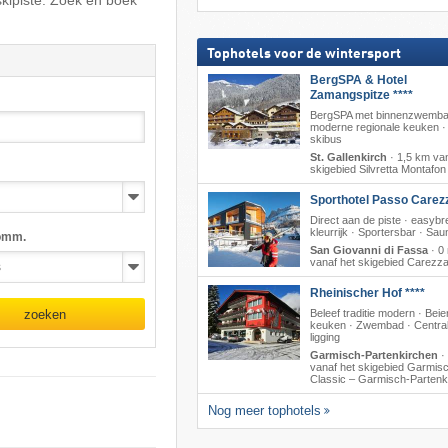
skipiste. Zoek en boek
Tophotels voor de wintersport
BergSPA & Hotel
Zamangspitze ****
BergSPA met binnenzwemba
moderne regionale keuken · 
skibus
St. Gallenkirch
·
1,5 km van
skigebied Silvretta Montafon
Sporthotel Passo Carez
Direct aan de piste · easyb
kleurrijk · Sportersbar · Sau
omm.
San Giovanni di Fassa
·
0
vanaf het skigebied Carezz
Rheinischer Hof ****
zoeken
Beleef traditie modern · Beie
keuken · Zwembad · Centra
ligging
Garmisch-Partenkirchen
·
vanaf het skigebied Garmis
Classic – Garmisch-Partenk
Nog meer tophotels