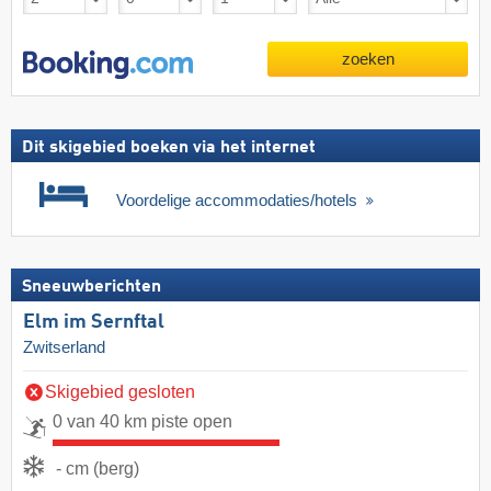
zoeken
Dit skigebied boeken via het internet
Voordelige accommodaties/hotels
Sneeuwberichten
Elm im Sernftal
Zwitserland
Skigebied gesloten
0 van 40 km piste open
- cm (berg)