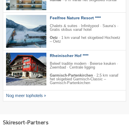
Kühtai
·
0 m vanaf het skigebied Kühtai
Feelfree Nature Resort ****
Chalets & suites · Infinitypool · Sauna’s ·
Gratis skibus vanaf hotel
Oetz
·
1 km vanaf het skigebied Hochoetz
– Oetz
Rheinischer Hof ****
Beleef traditie modern · Beierse keuken ·
Zwembad · Centrale ligging
Garmisch-Partenkirchen
·
2,5 km vanaf
het skigebied Garmisch-Classic –
Garmisch-Partenkirchen
Nog meer tophotels
Skiresort-Partners