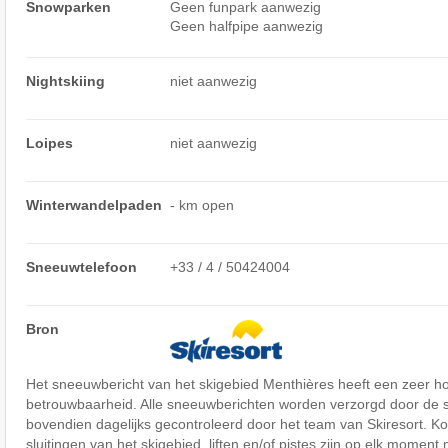
Snowparken
Geen funpark aanwezig
Geen halfpipe aanwezig
Nightskiing
niet aanwezig
Loipes
niet aanwezig
Winterwandelpaden
- km open
Sneeuwtelefoon
+33 / 4 / 50424004
Bron
Het sneeuwbericht van het skigebied Menthières heeft een zeer 
betrouwbaarheid. Alle sneeuwberichten worden verzorgd door de 
bovendien dagelijks gecontroleerd door het team van Skiresort. Ko
sluitingen van het skigebied, liften en/of pistes zijn op elk moment 