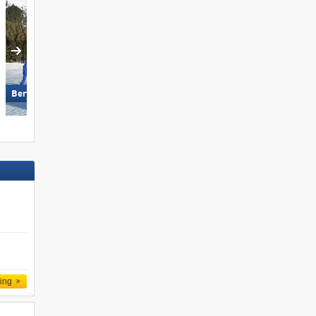
Ratschings-Jaufen
Berwang/​Bichlbach/​Rinnen
ling