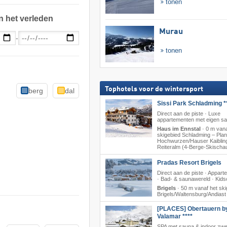
tonen
n het verleden
Murau
-
tonen
Tophotels voor de wintersport
berg
dal
Sissi Park Schladming *
Direct aan de piste · Luxe
appartementen met eigen s
Haus im Ennstal
·
0 m vana
skigebied Schladming – Plana
Hochwurzen/​Hauser Kaibling
Reiteralm (4-Berge-Skischa
Pradas Resort Brigels
Direct aan de piste · Appar
· Bad- & saunawereld · Kids
Brigels
·
50 m vanaf het ski
Brigels/​Waltensburg/​Andiast
[PLACES] Obertauern b
Valamar ****
SPA met sauna & indoor zw