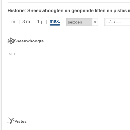
Historie: Sneeuwhoogten en geopende liften en pistes i
max.
1 m.
3 m.
1 j.
Sneeuwhoogte
cm
Pistes