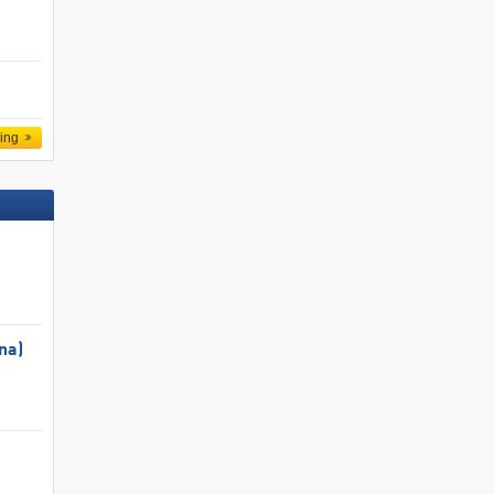
ling
na)