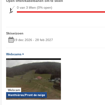
Open liften/kabelbanen om te skiën
0 van 3 liften
(0% open)
Skiseizoen
19 dec 2026 - 28 feb 2027
Webcams
Webcam
Menthières/Front de neige