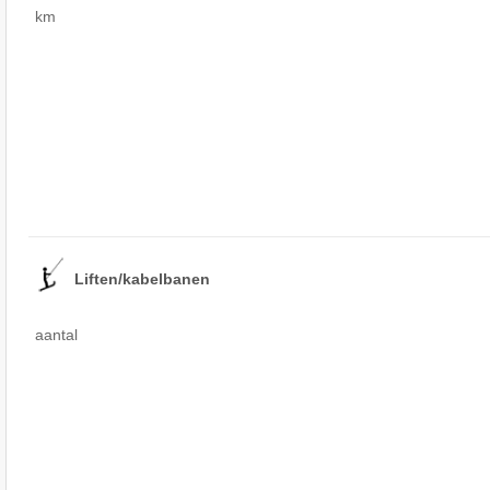
km
Liften/kabelbanen
aantal