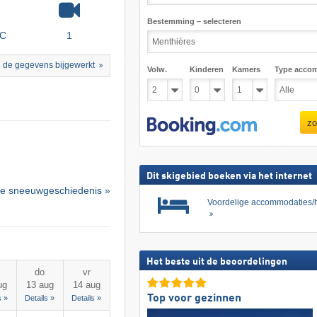
Bestemming – selecteren
°C
1
 de gegevens bijgewerkt
Volw.
Kinderen
Kamers
Type acco
zo
Dit skigebied boeken via het internet
e sneeuwgeschiedenis »
Voordelige accommodaties/h
Het beste uit de beoordelingen
do
vr
ug
13 aug
14 aug
Top voor gezinnen
s »
Details »
Details »