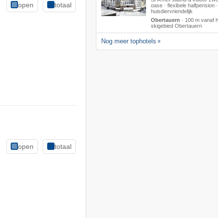
open
totaal
oase · flexibele halfpension ·
huisdiervriendelijk
Obertauern
·
100 m vanaf h
skigebied Obertauern
Nog meer tophotels
open
totaal