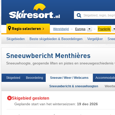
skiresort
Continenten
Regio selecteren
Wereldwijd
Europa
Frankrijk
Dit skigebied ligt ook in:
Monts Jura
,
Franse
Skigebieden
Beste skigebieden & Beoordelingen
Vergelijker
Snee
Sneeuwbericht Menthières
Sneeuwhoogte, geopende liften en pistes en sneeuwgeschiedenis
Skigebied
Beoordeling
Sneeuw / Weer / Webcams
Accommodati
Sneeuwbericht & sneeuwhoogten
Weerbe
Skigebied gesloten
Geplande start van het winterseizoen:
19 dec 2026