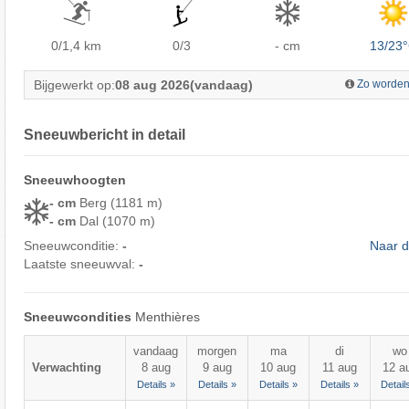
0/1,4
km
0/3
- cm
13/23
Bijgewerkt op:
08 aug 2026
(vandaag)
Zo worden
Sneeuwbericht in detail
Sneeuwhoogten
- cm
Berg (1181 m)
- cm
Dal (1070 m)
Sneeuwconditie:
-
Naar d
Laatste sneeuwval:
-
Sneeuwcondities
Menthières
vandaag
morgen
ma
di
wo
Verwachting
8 aug
9 aug
10 aug
11 aug
12 a
Details »
Details »
Details »
Details »
Detail