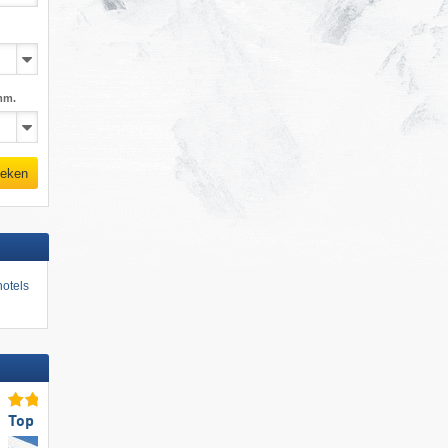
mm.
eken
otels
Top voor gezinnen
Topliften