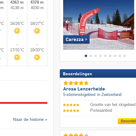
 m
4363 m
4378 m
 m
4138 m
4030 m
-
-
5°C
16/26°C
18/27°C
Carezza
-
-
9°C
17/31°C
19/33°C
Beoordelingen
Arosa Lenzerheide
5-sterrenskigebied
in Zwitserland
Grootte van het skigebied
Pisteaanbod
Naar de historie »
Beoorde