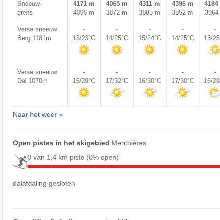
Sneeuw-
4171 m
4065 m
4311 m
4396 m
4184
grens
4096 m
3872 m
3885 m
3852 m
3964
Verse sneeuw
-
-
-
-
-
Berg 1181m
13/23°C
14/25°C
15/24°C
14/25°C
13/2
Verse sneeuw
-
-
-
-
-
Dal 1070m
15/29°C
17/32°C
16/30°C
17/30°C
16/2
Naar het weer »
Open pistes in het skigebied
Menthières
0 van 1,4 km piste
(0% open)
dalafdaling gesloten