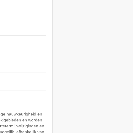
hoge nauwkeurigheid en
skigebieden en worden
rtetermijnwijzigingen en
mogelijk, afhankelijk van