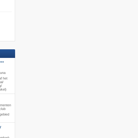
***
auna
f het
i/​
/​
ukel)
tementen
club
gebied
y
embad-