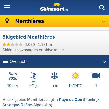
skiresort
Menthières
Skigebied Menthières
1.070 - 1.181 m
Skiën, snowboarden en skivakantie
Overzicht
Start
2026
km
19
dec
0/1,4
- cm
14/24°C
1
Het skigebied
Menthières
ligt in
Pays de Gex
(
Frankrijk
,
Auvergne-Rhône-Alpes
,
Ain
).