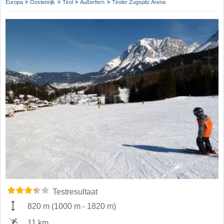
Europa
Oostenrijk
Tirol
Außerfern
Tiroler Zugspitz Arena
Testresultaat
820 m
(
1000 m
-
1820 m
)
11 km