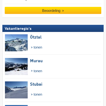
Beoordeling
Vakantieregio's
Ötztal
tonen
Murau
tonen
Stubai
tonen