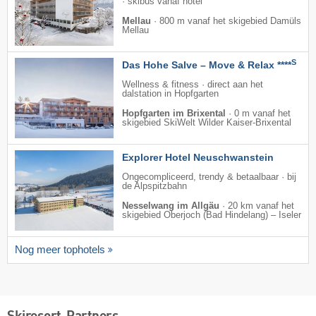
· skibus vanaf hotel
Mellau
·
800 m vanaf het skigebied Damüls
Mellau
S
Das Hohe Salve – Move & Relax ****
Wellness & fitness · direct aan het
dalstation in Hopfgarten
Hopfgarten im Brixental
·
0 m vanaf het
skigebied SkiWelt Wilder Kaiser-Brixental
Explorer Hotel Neuschwanstein
Ongecompliceerd, trendy & betaalbaar · bij
de Alpspitzbahn
Nesselwang im Allgäu
·
20 km vanaf het
skigebied Oberjoch (Bad Hindelang) – Iseler
Nog meer tophotels