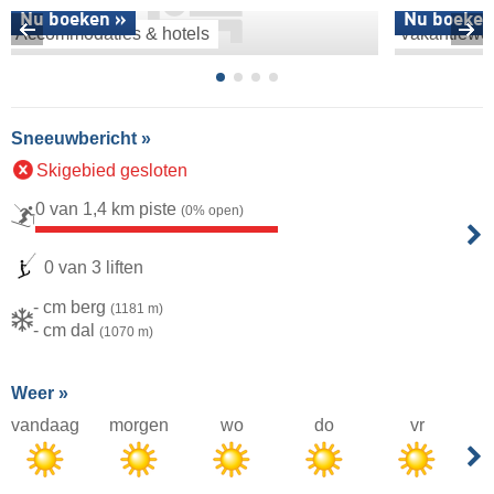
Nu boeken »
Nu boeken
Accommodaties & hotels
Vakantiewo
Sneeuwbericht »
Skigebied gesloten
0 van 1,4 km piste
(0% open)
0 van 3 liften
- cm berg
(1181 m)
- cm dal
(1070 m)
Weer »
vandaag
morgen
wo
do
vr