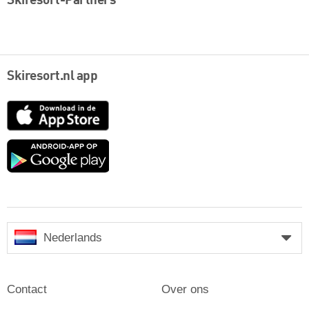
Skiresort-Partners
Skiresort.nl app
App
Store
Google
play
Nederlands
Contact
Over ons