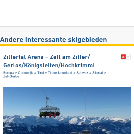
Andere interessante skigebieden
Zillertal Arena – Zell am Ziller/​
Gerlos/​Königsleiten/​Hochkrimml
Europa
Oostenrijk
Tirol
Tiroler Unterland
Schwaz
Zillertal
Zell-Gerlos