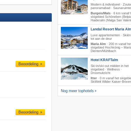
Modern & individueel · Zout
panoramabad · Saunaruimte
Burgeis/Mals
·
6 km vanaf 
skigebied Schöneben (Belpia
Haideralm (Malga San Valent
Landal Resort Maria Al
Luxe appartementen · Skiën 
tot aan de deur
Maria Alm
·
200 m vanaf he
skigebied Hochkönig – Maria
Dienten/​Mühlbach
Hotel KRAFTalm
Beoordeling
Ski-in/ski-out midden in het
skigebied · Wellness ·
Droomuitzicht
Itter
·
0 m vanaf het skigebi
SkiWelt Wilder Kaiser-Brixen
Nog meer tophotels
Beoordeling