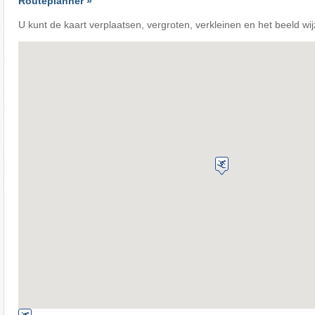
Routeplanner »
U kunt de kaart verplaatsen, vergroten, verkleinen en het beeld wij