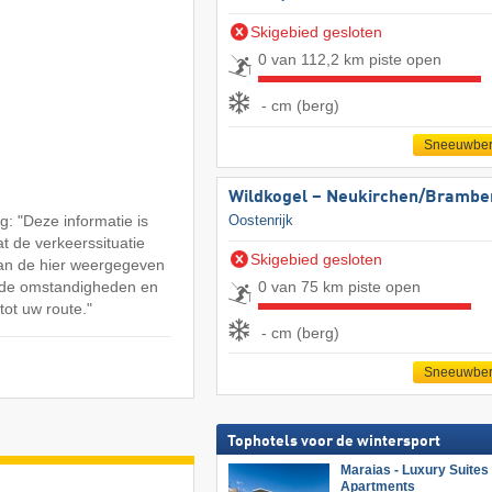
Skigebied gesloten
0 van 112,2 km piste open
- cm (berg)
Sneeuwber
Wildkogel – Neukirchen/​Brambe
: "Deze informatie is
Oostenrijk
at de verkeerssituatie
Skigebied gesloten
an de hier weergegeven
0 van 75 km piste open
n de omstandigheden en
tot uw route."
- cm (berg)
Sneeuwber
Tophotels voor de wintersport
Maraias - Luxury Suites
Apartments