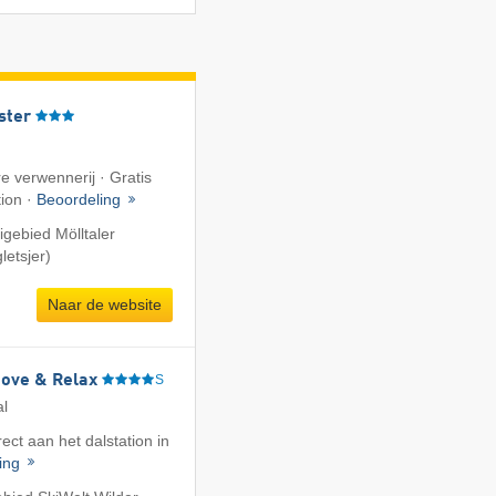
ster
e verwennerij · Gratis
tion ·
Beoordeling
igebied Mölltaler
letsjer)
Naar de website
Move & Relax
S
al
rect aan het dalstation in
ling