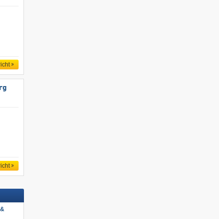
icht
rg
icht
 &