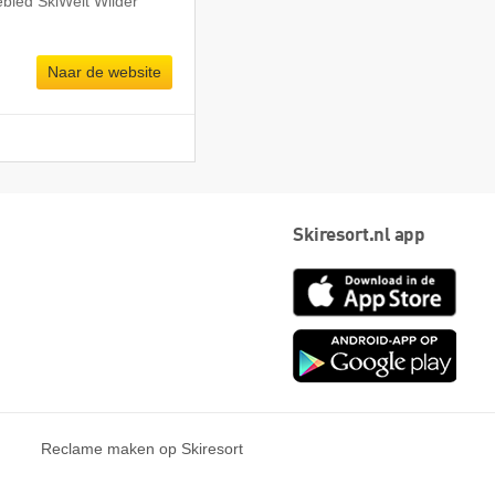
ebied SkiWelt Wilder
Naar de website
Skiresort.nl app
App
Store
Goog
play
Reclame maken op Skiresort