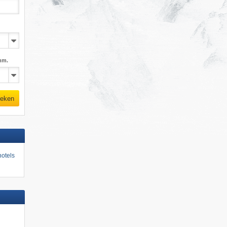
mm.
eken
otels