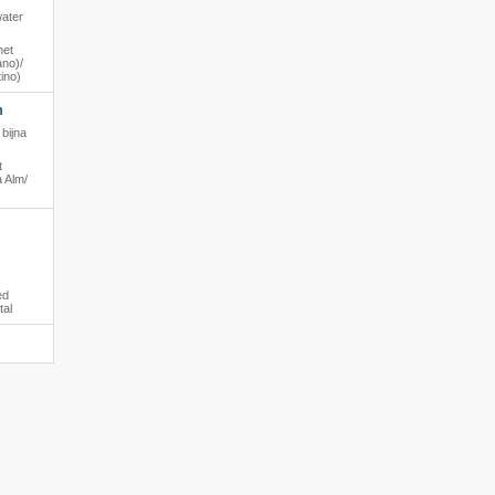
water
het
no)/​
ino)
m
bijna
t
 Alm/​
ed
tal