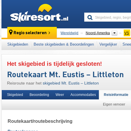
skiresort
Contine
Regio selecteren
Wereldwijd
Noord-Amerika
VS
Dit skigebied ligt ook in:
White Mountains
,
N
Skigebieden
Beste skigebieden & Beoordelingen
Vergelijker
Snee
East Coast
,
Eastern United States
Het skigebied is tijdelijk gesloten!
Routekaart Mt. Eustis – Littleton
Reisroute naar het
skigebied Mt. Eustis – Littleton
Skigebied
Beoordeling
Weer
Accommodaties
Reisinformatie
Eigen vervoer
Routekaart/routebeschrijving