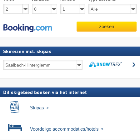
zoeken
Skireizen incl. skipas
Skireizen
z
incl.
zoeken
skipas
Dit skigebied boeken via het internet
Skipas
Voordelige accommodaties/hotels