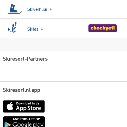
Skiverhuur
Skiles
Skiresort-Partners
Skiresort.nl app
App
Store
Google
play