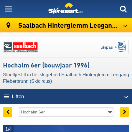
skiresort
Saalbach Hinterglemm Leogang Fieberbrunn (Skicircus)
Skipas
Hochalm 6er (bouwjaar 1996)
Stoeltjeslift in het
skigebied Saalbach Hinterglemm Leogang
Fieberbrunn (Skicircus)
Liften
1/4