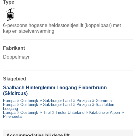
Type
6-persoons hogesnelheidsstoeltjeslift (koppelbaar) met
kap en stoelverwarming
Fabrikant
Doppelmayr
Skigebied
Saalbach Hinterglemm Leogang Fieberbrunn
(Skicircus)
Europa
Oostenrijk
Salzburger Land
Pinzgau
Glemmtal
Europa
Oostenrijk
Salzburger Land
Pinzgau
Saalfelden
Leogang
Europa
Oostenrijk
Tirol
Tiroler Unterland
Kitzbüheler Alpen
Pillerseetal
Accommodaties bij deze lift