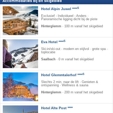
Accommodaties bij dit skigebied
S
Hotel Alpin Juwel ****
Exclusief - Individueel - Anders ·
Panoramische ligging dicht bij de piste
Hinterglemm
·
100 m vanaf het skigebied
S
Eva Hotel ****
Ski-in/ski-out · modern en stijlvol · grote spa ·
toplocatie
Saalbach
·
0 m vanaf het skigebied
S
Hotel Glemmtalerhof ****
Slechts 2 min. naar de lift · Genieten &
ontspanning · Wellness & sauna
Hinterglemm
·
200 m vanaf het skigebied
Hotel Alte Post ****