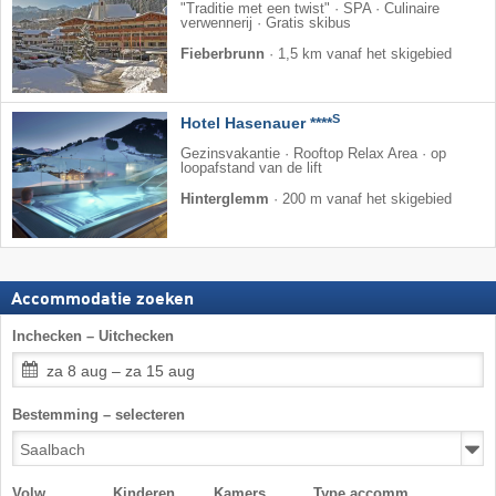
"Traditie met een twist" · SPA · Culinaire
verwennerij · Gratis skibus
Fieberbrunn
·
1,5 km vanaf het skigebied
S
Hotel Hasenauer ****
Gezinsvakantie · Rooftop Relax Area · op
loopafstand van de lift
Hinterglemm
·
200 m vanaf het skigebied
Accommodatie zoeken
Inchecken – Uitchecken
za 8 aug – za 15 aug
Bestemming – selecteren
Volw.
Kinderen
Kamers
Type accomm.