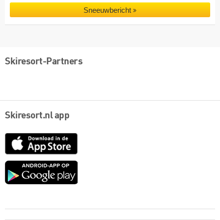
Sneeuwbericht
Skiresort-Partners
Skiresort.nl app
App
Store
Google
play