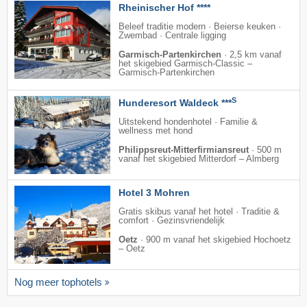
Rheinischer Hof ****
Beleef traditie modern · Beierse keuken ·
Zwembad · Centrale ligging
Garmisch-Partenkirchen
·
2,5 km vanaf
het skigebied Garmisch-Classic –
Garmisch-Partenkirchen
S
Hunderesort Waldeck ***
Uitstekend hondenhotel · Familie &
wellness met hond
Philippsreut-Mitterfirmiansreut
·
500 m
vanaf het skigebied Mitterdorf – Almberg
Hotel 3 Mohren
Gratis skibus vanaf het hotel · Traditie &
comfort · Gezinsvriendelijk
Oetz
·
900 m vanaf het skigebied Hochoetz
– Oetz
Nog meer tophotels