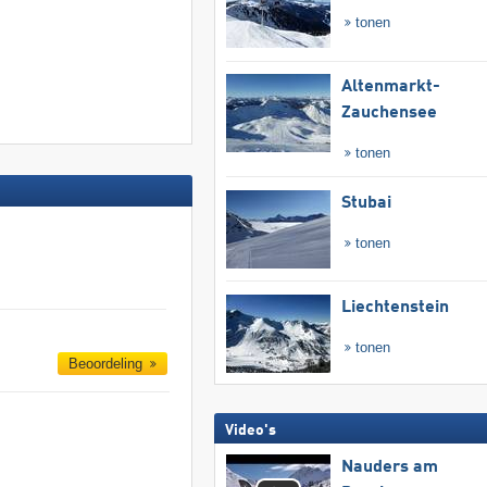
tonen
Altenmarkt-
Zauchensee
tonen
Stubai
tonen
Liechtenstein
tonen
Beoordeling
Video's
Nauders am