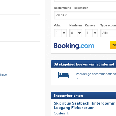
Bestemming – selecteren
Volw.
Kinderen
Kamers
Type acco
zo
Dit skigebied boeken via het internet
Voordelige accommodaties/h
ingue
Sneeuwberichten
Skicircus Saalbach Hinterglemm
Leogang Fieberbrunn
Oostenrijk