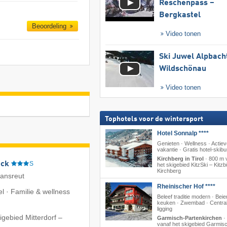
Reschenpass –
Bergkastel
Beoordeling
Video tonen
Ski Juwel Alpbach
Wildschönau
Video tonen
Tophotels voor de wintersport
Hotel Sonnalp ****
Genieten · Wellness · Actie
vakantie · Gratis hotel-skib
Kirchberg in Tirol
·
800 m 
eck
S
het skigebied KitzSki – Kitzbü
Kirchberg
iansreut
Rheinischer Hof ****
l · Familie & wellness
Beleef traditie modern · Beie
keuken · Zwembad · Centra
ligging
igebied Mitterdorf –
Garmisch-Partenkirchen
·
vanaf het skigebied Garmis