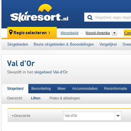
skiresort
Contine
Regio selecteren
Wereldwijd
Noord-Amerika
Can
Dit skigebied ligt ook in:
Atlantic Canada
,
Ce
Skigebieden
Beste skigebieden & Beoordelingen
Vergelijker
Snee
Val d'Or
Sleeplift in het
skigebied Val-d'Or
Skigebied
Beoordeling
Weer
Accommodaties
Reisinformatie
Overzicht
Liften
Pistes & afdalingen
Overzicht