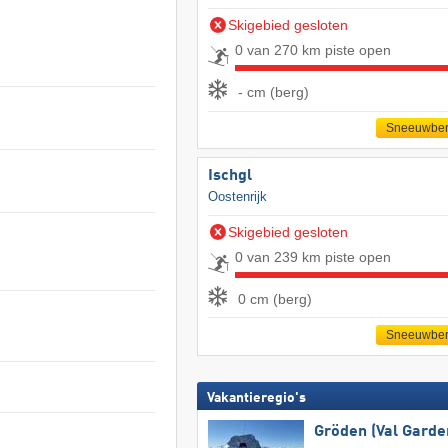
Skigebied gesloten
0 van 270 km piste open
- cm (berg)
Sneeuwber
Ischgl
Oostenrijk
Skigebied gesloten
0 van 239 km piste open
0 cm (berg)
Sneeuwber
Vakantieregio's
Gröden (Val Garde