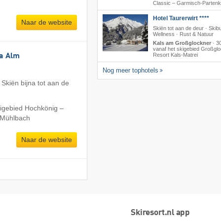
Classic – Garmisch-Partenk
Hotel Taurerwirt ****
Naar de website
Skiën tot aan de deur · Skib
Wellness · Rust & Natuur
Kals am Großglockner
·
3
vanaf het skigebied Großgl
Resort Kals-Matrei
ia Alm
Nog meer tophotels
Skiën bijna tot aan de
kigebied Hochkönig –
/​Mühlbach
Naar de website
Skiresort.nl app