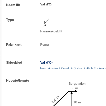
Val d'Or
Naam lift
Type
Pannenkoeklift
Fabrikant
Poma
Skigebied
Val-d'Or
Noord-Amerika
Canada
Québec
Abitibi-Témiscam
Hoogte/lengte
Bergstation
356 m
236 m
18 m