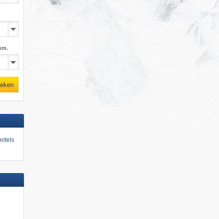
mm.
eken
otels