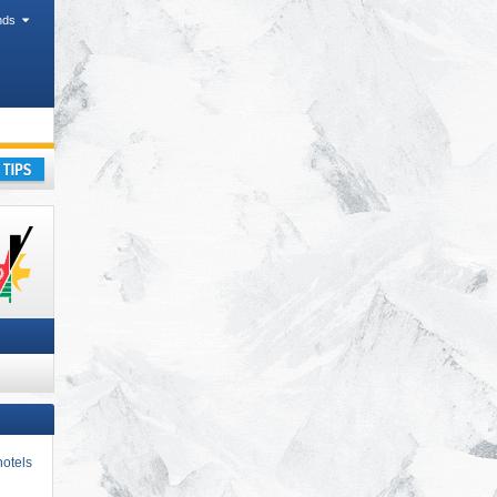
nds
kantie
otels