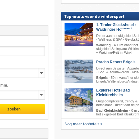
Tophotels voor de wintersport
1. Tiroler Glückshotel •
S
Waidringer Hof ****
Direct aan het skigebied Stei
· Wellness & SPA · Geluksk
Waidring
·
400 m vanaf het
skigebied Steinplatte Winkl
– Waidring/​Reit im Winkl
Pradas Resort Brigels
Direct aan de piste · Appar
· Bad- & saunawereld · Kids
Brigels
·
50 m vanaf het ski
Brigels/​Waltensburg/​Andiast
omm.
Explorer Hotel Bad
Kleinkirchheim
Ongecompliceerd, trendy &
betaalbaar · direct aan de pi
zoeken
Bad Kleinkirchheim
·
0 m 
het skigebied Bad Kleinkirc
Nog meer tophotels