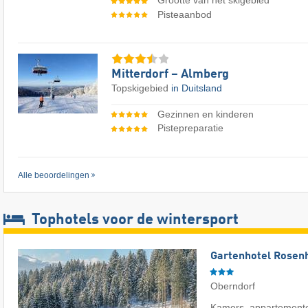
Grootte van het skigebied
Pisteaanbod
Mitterdorf – Almberg
Topskigebied
in Duitsland
Gezinnen en kinderen
Pistepreparatie
Alle beoordelingen
Tophotels voor de wintersport
Gartenhotel Rosenh
Oberndorf
Kamers, appartemente