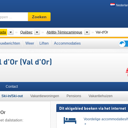
Nederla
Skigebied,
Zoeken
regio,
begrippen
…
nten
Landen
Provincies
Regio's
ada
Québec
Abitibi-Témiscamingue
Val-d'Or
ntraal-Canada
,
Oost-Canada
uwberichten
Weer
Liften
Accommodaties
Tips
voor
 d'Or (Val d'Or)
de
skiva
Contact
Ski-in/Ski-out
Vakantiewoningen
Pensions
Vakantiehuizen
Dit skigebied boeken via het internet
'Or
Voordelige accommodaties/h
t dalstation: