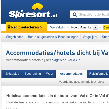
skiresort
Contine
Regio selecteren
Wereldwijd
Noord-Amerika
Can
Dit skigebied ligt ook in:
Atlantic Canada
,
Ce
Skigebieden
Beste skigebieden & Beoordelingen
Vergelijker
Snee
Accommodaties/hotels dicht bij Val
Accommodaties/hotels bij het
skigebied Val-d'Or
Skigebied
Beoordeling
Weer
Accommodaties
Reisinformatie
Voordelige accommodaties/hotels
Hotels/accommodaties in de buurt van: Val d'Or in Val d
Vind de beste accommodaties voor je skivakantie in de buurt van he