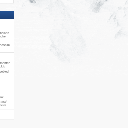
nplatte
üche
moosalm
tementen
club
gebied
ste
vanaf
hheim