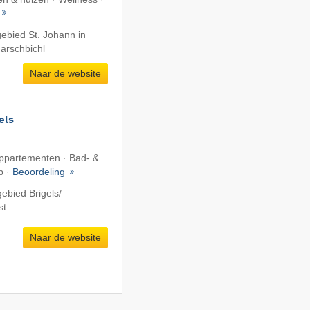
gebied St. Johann in
Harschbichl
Naar de website
els
 Appartementen · Bad- &
b ·
Beoordeling
ebied Brigels/​
st
Naar de website