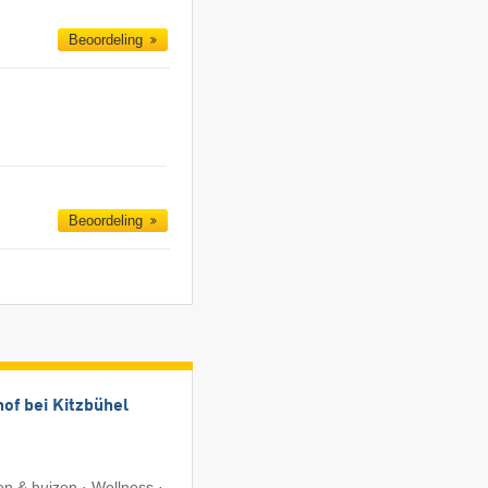
Beoordeling
Beoordeling
of bei Kitzbühel
n & huizen · Wellness ·