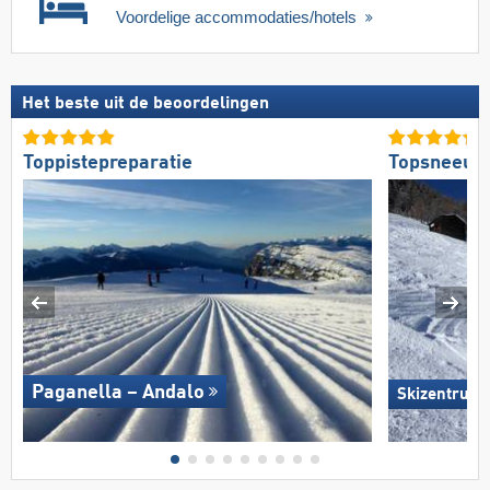
Voordelige accommodaties/hotels
Het beste uit de beoordelingen
Toppistepreparatie
Topsneeuw
Paganella – Andalo
Skizentrum H