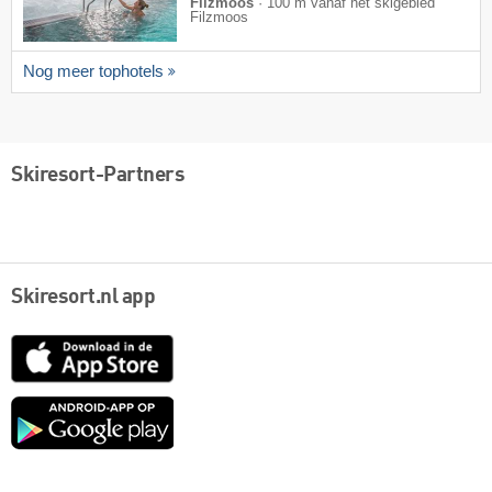
Filzmoos
·
100 m vanaf het skigebied
Filzmoos
Nog meer tophotels
Skiresort-Partners
Skiresort.nl app
App
Store
Google
play