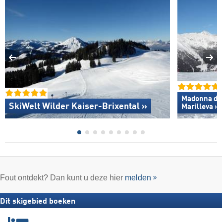
Madonna di C
SkiWelt Wilder Kaiser-Brixental »
Marilleva »
Fout ontdekt? Dan kunt u deze hier
melden
Dit skigebied boeken