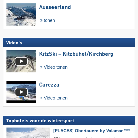
Ausseerland
tonen
Video's
KitzSki – Kitzbühel/​Kirchberg
Video tonen
Carezza
Video tonen
Tophotels voor de wintersport
[PLACES] Obertauern by Valamar ****