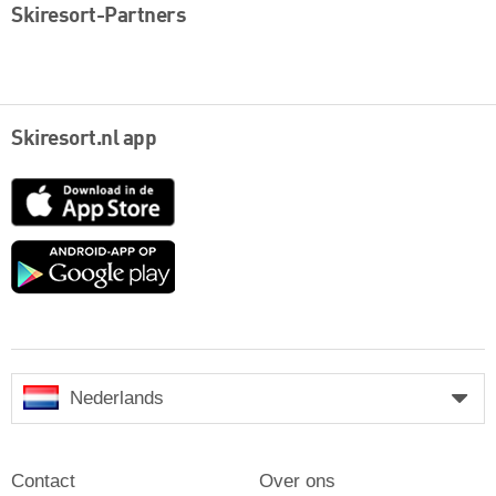
Skiresort-Partners
Skiresort.nl app
App
Store
Google
play
Nederlands
Contact
Over ons