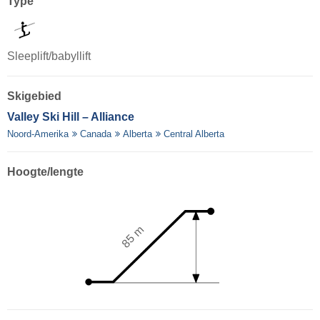
Type
Sleeplift/babyllift
Skigebied
Valley Ski Hill – Alliance
Noord-Amerika
Canada
Alberta
Central Alberta
Hoogte/lengte
85 m