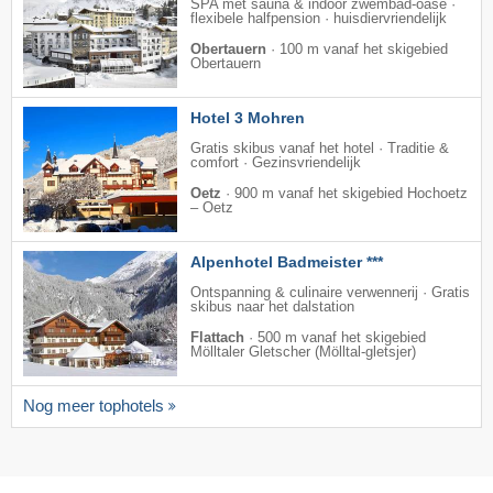
SPA met sauna & indoor zwembad-oase ·
flexibele halfpension · huisdiervriendelijk
Obertauern
·
100 m vanaf het skigebied
Obertauern
Hotel 3 Mohren
Gratis skibus vanaf het hotel · Traditie &
comfort · Gezinsvriendelijk
Oetz
·
900 m vanaf het skigebied Hochoetz
– Oetz
Alpenhotel Badmeister ***
Ontspanning & culinaire verwennerij · Gratis
skibus naar het dalstation
Flattach
·
500 m vanaf het skigebied
Mölltaler Gletscher (Mölltal-gletsjer)
Nog meer tophotels