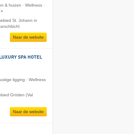
n & huizen · Wellness ·
gebied St. Johann in
Harschbichl
Naar de website
LUXURY SPA HOTEL
ustige ligging · Wellness
ebied Gröden (Val
Naar de website