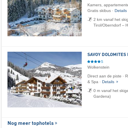
Kamers, appartemente
Gratis skibus ·
Details
2 km vanaf het ski
Tirol/​Oberndorf – 
SAVOY DOLOMITES 
S
Wolkenstein
Direct aan de piste · R
& Spa ·
Details
0 m vanaf het skig
Gardena)
Nog meer tophotels