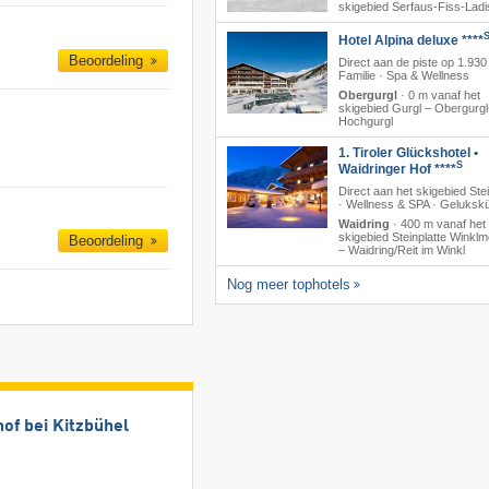
skigebied Serfaus-Fiss-Ladi
Hotel Alpina deluxe ****
Beoordeling
Direct aan de piste op 1.930
Familie · Spa & Wellness
Obergurgl
·
0 m vanaf het
skigebied Gurgl – Obergurgl
Hochgurgl
1. Tiroler Glückshotel •
S
Waidringer Hof ****
Direct aan het skigebied Stei
· Wellness & SPA · Geluksk
Waidring
·
400 m vanaf het
skigebied Steinplatte Winkl
Beoordeling
– Waidring/​Reit im Winkl
Nog meer tophotels
of bei Kitzbühel