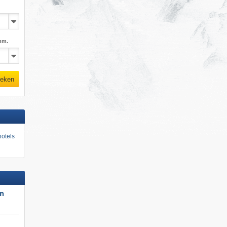
mm.
eken
otels
un