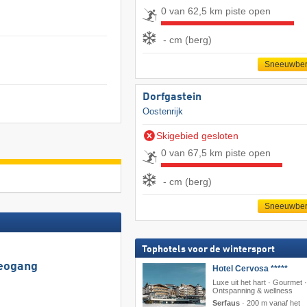
0 van 62,5 km piste open
- cm (berg)
Sneeuwber
Dorfgastein
Oostenrijk
Skigebied gesloten
0 van 67,5 km piste open
- cm (berg)
Sneeuwber
Tophotels voor de wintersport
Leogang
Hotel Cervosa *****
Luxe uit het hart · Gourmet ·
Ontspanning & wellness
Serfaus
·
200 m vanaf het