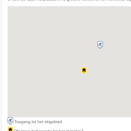
Toegang tot het skigebied
Plaatsen behorende tot het skigebied