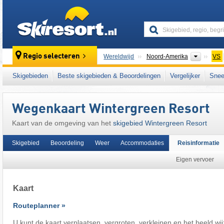
skiresort
Contine
Regio selecteren
Wereldwijd
Noord-Amerika
VS
Dit skigebied ligt ook in:
Blue Ridge Mountai
Skigebieden
Beste skigebieden & Beoordelingen
Vergelijker
Snee
Mid-Atlantic States
,
Appalachen
,
East Coast
Wegenkaart Wintergreen Resort
Kaart van de omgeving van het
skigebied Wintergreen Resort
Skigebied
Beoordeling
Weer
Accommodaties
Reisinformatie
Eigen vervoer
Kaart
Routeplanner »
U kunt de kaart verplaatsen, vergroten, verkleinen en het beeld wi