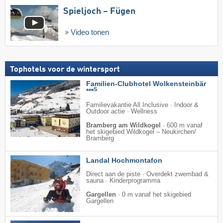
Spieljoch – Fügen
Video tonen
Tophotels voor de wintersport
Familien-Clubhotel Wolkensteinbär
S
***
Familievakantie All Inclusive · Indoor &
Outdoor actie · Wellness
Bramberg am Wildkogel
·
600 m vanaf
het skigebied Wildkogel – Neukirchen/​
Bramberg
Landal Hochmontafon
Direct aan de piste · Overdekt zwembad &
sauna · Kinderprogramma
Gargellen
·
0 m vanaf het skigebied
Gargellen