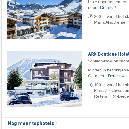
Luxe appartementen · 
deur ·
Details
200 m vanaf het s
Maria Alm/​Dienten
ARX Boutique Hote
Schladming-Rohrmoo
Midden in het skigebied
Gourmet ·
Details
100 m vanaf het s
Planai/​Hochwurzen/
Reiteralm (4-Berge
Nog meer tophotels