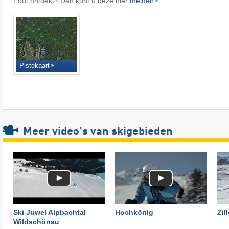
Fout ontdekt? Dan kunt u deze hier
melden
Pistekaart
Meer video's van skigebieden
Ski Juwel Alpbachtal
Hochkönig
Zil
Wildschönau