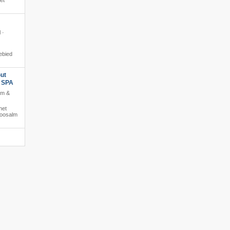
et
 ·
ebied
ut
s SPA
am &
het
moosalm