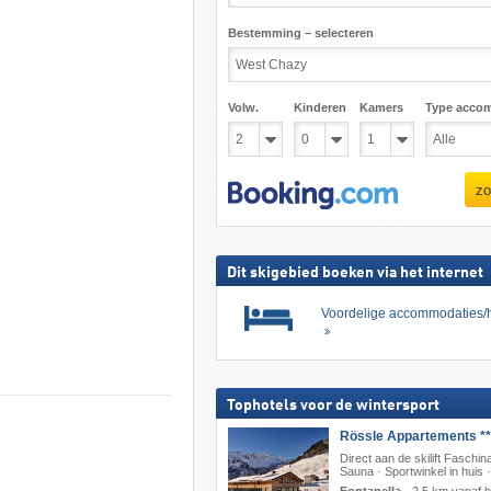
Bestemming – selecteren
Volw.
Kinderen
Kamers
Type acco
zo
Dit skigebied boeken via het internet
Voordelige accommodaties/h
Tophotels voor de wintersport
Rössle Appartements **
Direct aan de skilift Faschina
Sauna · Sportwinkel in huis 