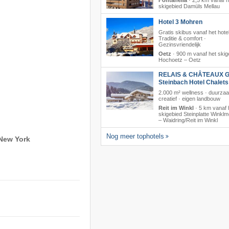
Fontanella
·
2,5 km vanaf h
skigebied Damüls Mellau
Hotel 3 Mohren
Gratis skibus vanaf het hotel
Traditie & comfort ·
Gezinsvriendelijk
Oetz
·
900 m vanaf het skig
Hochoetz – Oetz
RELAIS & CHÂTEAUX G
Steinbach Hotel Chalet
2.000 m² wellness · duurza
creatief · eigen landbouw
Reit im Winkl
·
5 km vanaf 
skigebied Steinplatte Winkl
– Waidring/​Reit im Winkl
Nog meer tophotels
 New York