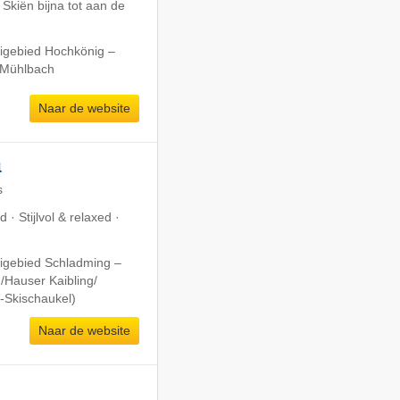
Skiën bijna tot aan de
kigebied Hochkönig –
/​Mühlbach
Naar de website
l
s
 · Stijlvol & relaxed ·
kigebied Schladming –
​Hauser Kaibling/​
-Skischaukel)
Naar de website