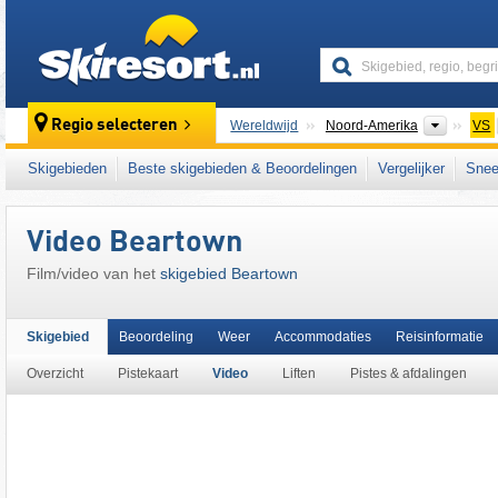
skiresort
Contine
Regio selecteren
Wereldwijd
Noord-Amerika
VS
Dit skigebied ligt ook in:
centrale en zuideli
Skigebieden
Beste skigebieden & Beoordelingen
Vergelijker
Snee
East Coast
,
Eastern United States
Video Beartown
Film/video van het
skigebied Beartown
Skigebied
Beoordeling
Weer
Accommodaties
Reisinformatie
Overzicht
Pistekaart
Video
Liften
Pistes & afdalingen