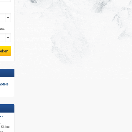
mm.
eken
otels
**
 ·
· Skibus