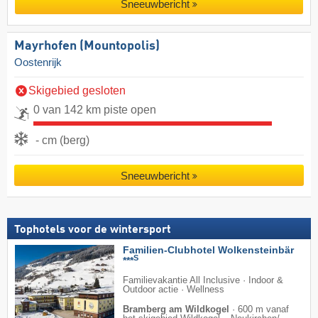
Sneeuwbericht
Mayrhofen (Mountopolis)
Oostenrijk
Skigebied gesloten
0 van 142 km piste open
- cm (berg)
Sneeuwbericht
Tophotels voor de wintersport
Familien-Clubhotel Wolkensteinbär
S
***
Familievakantie All Inclusive · Indoor &
Outdoor actie · Wellness
Bramberg am Wildkogel
·
600 m vanaf