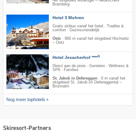
het skigebied Wildkogel – Neukirchen/​
Bramberg
Hotel 3 Mohren
Gratis skibus vanaf het hotel · Traditie &
comfort · Gezinsvriendelijk
Oetz
·
900 m vanaf het skigebied Hochoetz
– Oetz
S
Hotel Jesacherhof ****
Direct aan de piste · Genieten · Wellness &
SPA · Families
St. Jakob in Defereggen
·
0 m vanaf het
skigebied St. Jakob im Defereggental –
Brunnalm
Nog meer tophotels
Skiresort-Partners