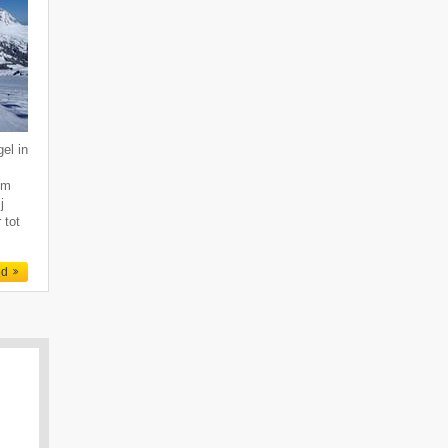
el in
km
j
 tot
ed