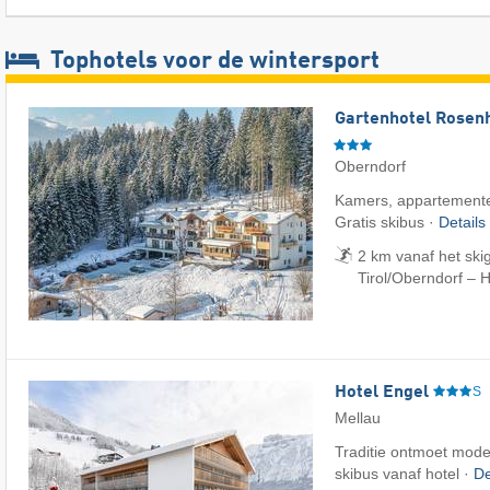
Tophotels voor de wintersport
Gartenhotel Rosenh
Oberndorf
Kamers, appartemente
Gratis skibus ·
Details
2 km vanaf het ski
Tirol/​Oberndorf – 
Hotel Engel
S
Mellau
Traditie ontmoet mode
skibus vanaf hotel ·
De