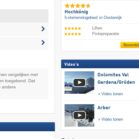
Hochkönig
5-sterrenskigebied
in Oostenrijk
Liften
Pistepreparatie
Beoorde
Video's
nen vergelijken met
Dolomites Val
en toegekend. Dat
Gardena/​Gröden
e andere
Video tonen
Arber
Video tonen