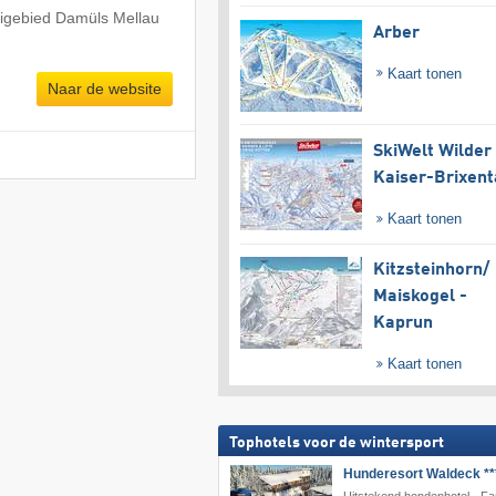
kigebied Damüls Mellau
Arber
Kaart tonen
Naar de website
SkiWelt Wilder
Kaiser-Brixent
Kaart tonen
Kitzsteinhorn/​
Maiskogel -
Kaprun
Kaart tonen
Tophotels voor de wintersport
Hunderesort Waldeck **