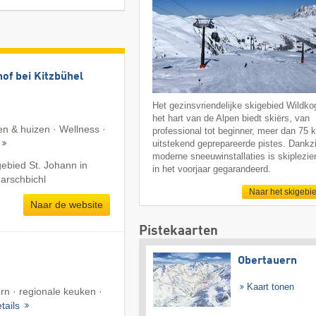
of bei Kitzbühel
Het gezinsvriendelijke skigebied Wildkog
het hart van de Alpen biedt skiërs, van
n & huizen · Wellness ·
professional tot beginner, meer dan 75 
uitstekend geprepareerde pistes. Dankzi
moderne sneeuwinstallaties is skiplezier
gebied St. Johann in
in het voorjaar gegarandeerd.
Harschbichl
Naar het skigebi
Naar de website
Pistekaarten
Obertauern
Kaart tonen
rn · regionale keuken ·
tails