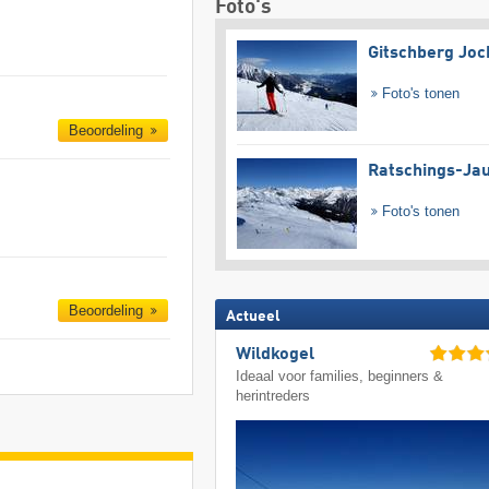
Foto's
Gitschberg Joc
Foto's tonen
Beoordeling
Ratschings-Ja
Foto's tonen
Beoordeling
Actueel
Wildkogel
Ideaal voor families, beginners &
herintreders