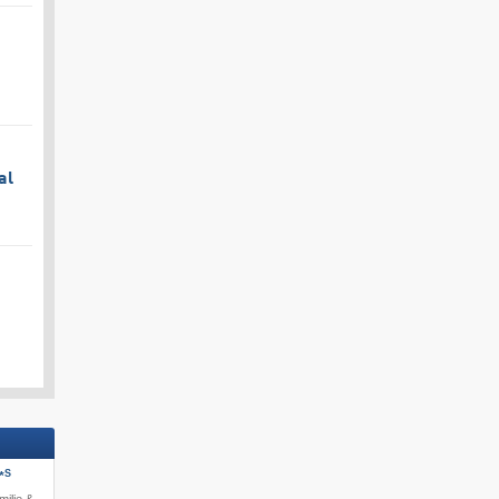
al
S
*