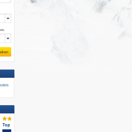
mm.
eken
otels
Top voor gezinnen
Toppisteaanbod