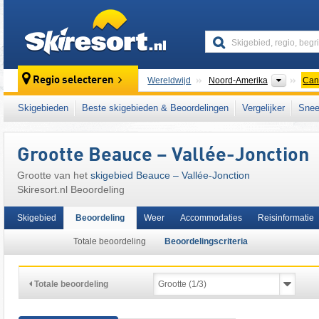
skiresort
Contine
Regio selecteren
Wereldwijd
Noord-Amerika
Can
Dit skigebied ligt ook in:
Notre Dame Mounta
Skigebieden
Beste skigebieden & Beoordelingen
Vergelijker
Snee
Appalachen
Grootte Beauce – Vallée-Jonction
Grootte van het
skigebied Beauce – Vallée-Jonction
Skiresort.nl Beoordeling
Skigebied
Beoordeling
Weer
Accommodaties
Reisinformatie
Totale beoordeling
Beoordelingscriteria
Totale beoordeling