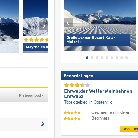
Großglockner Resort Kals-
Matrei
Madonna di Campiglio
Mayrhofen (Mountopolis) »
Folgàrida/​Marilleva 
Beoordelingen
Ehrwalder Wettersteinbahnen –
Pisteaanbod
Ehrwald
Topskigebied
in Oostenrijk
Gezinnen en kinderen
Beginners
Beoorde