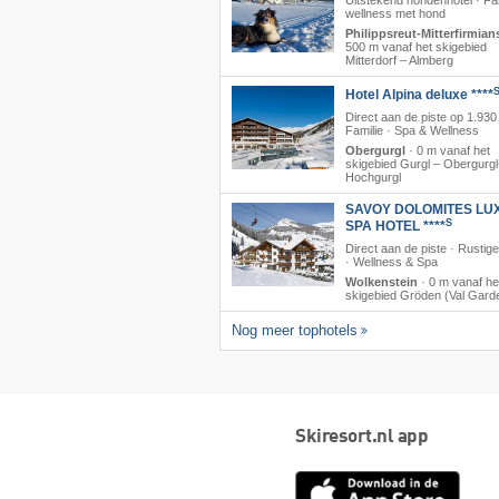
Uitstekend hondenhotel · Fa
wellness met hond
Philippsreut-Mitterfirmian
500 m vanaf het skigebied
Mitterdorf – Almberg
Hotel Alpina deluxe ****
Direct aan de piste op 1.930
Familie · Spa & Wellness
Obergurgl
·
0 m vanaf het
skigebied Gurgl – Obergurgl
Hochgurgl
SAVOY DOLOMITES LU
S
SPA HOTEL ****
Direct aan de piste · Rustige
· Wellness & Spa
Wolkenstein
·
0 m vanaf he
skigebied Gröden (Val Gard
Nog meer tophotels
Skiresort.nl app
App