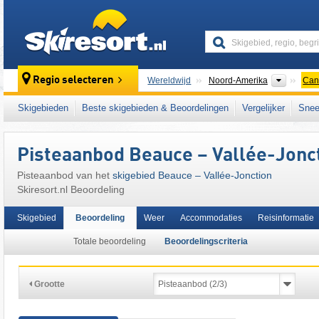
skiresort
Contine
Regio selecteren
Wereldwijd
Noord-Amerika
Can
Dit skigebied ligt ook in:
Notre Dame Mounta
Skigebieden
Beste skigebieden & Beoordelingen
Vergelijker
Snee
Appalachen
Pisteaanbod Beauce – Vallée-Jonc
Pisteaanbod van het
skigebied Beauce – Vallée-Jonction
Skiresort.nl Beoordeling
Skigebied
Beoordeling
Weer
Accommodaties
Reisinformatie
Totale beoordeling
Beoordelingscriteria
Grootte