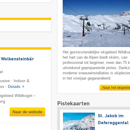
Het gezinsvriendelijke skigebied Wildkog
het hart van de Alpen biedt skiërs, van
 Wolkensteinbär
professional tot beginner, meer dan 75 
uitstekend geprepareerde pistes. Dankzi
el
moderne sneeuwinstallaties is skiplezier
in het voorjaar gegarandeerd.
lusive · Indoor &
ess ·
Details
Naar het skigebi
igebied Wildkogel –
erg
Pistekaarten
Naar de website
St. Jakob im
Defereggental