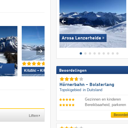
Arosa Lenzerheide
/​
Silvretta Monta
Beoordelingen
KitzSki – Kitzbühel/​Kirchberg »
Hörnerbahn – Bolsterlang
Topskigebied
in Duitsland
Gezinnen en kinderen
Bereikbaarheid, parkeren
Beoorde
Liften