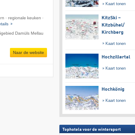
Kaart tonen
rn · regionale keuken ·
KitzSki –
tails
Kitzbühel/​
Kirchberg
kigebied Damüls Mellau
Kaart tonen
Naar de website
Hochzillertal
Kaart tonen
Hochkönig
Kaart tonen
Tophotels voor de wintersport