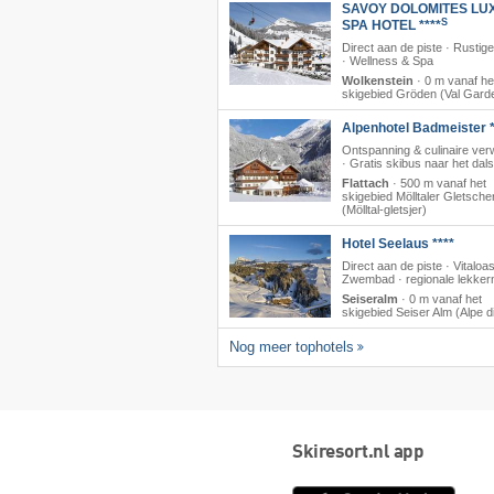
SAVOY DOLOMITES LU
S
SPA HOTEL ****
Direct aan de piste · Rustige
· Wellness & Spa
Wolkenstein
·
0 m vanaf he
skigebied Gröden (Val Gard
Alpenhotel Badmeister *
Ontspanning & culinaire ver
· Gratis skibus naar het dals
Flattach
·
500 m vanaf het
skigebied Mölltaler Gletsche
(Mölltal-gletsjer)
Hotel Seelaus ****
Direct aan de piste · Vitaloa
Zwembad · regionale lekkern
Seiseralm
·
0 m vanaf het
skigebied Seiser Alm (Alpe di
Nog meer tophotels
Skiresort.nl app