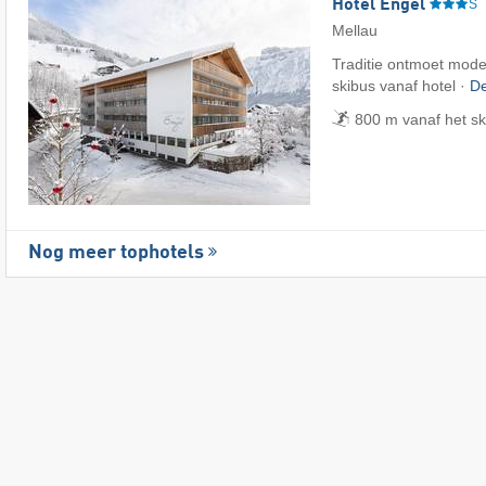
Hotel Engel
S
Mellau
Traditie ontmoet mode
skibus vanaf hotel ·
De
800 m vanaf het s
Nog meer tophotels