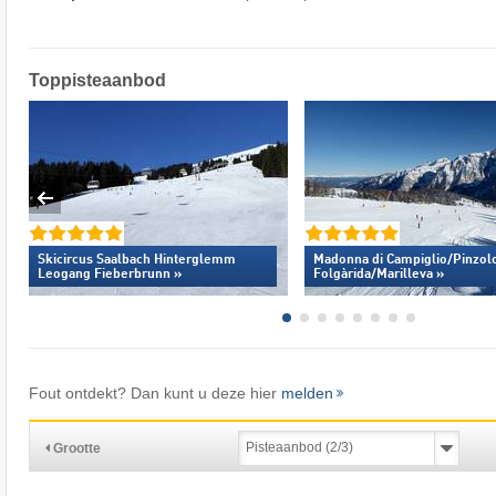
Toppisteaanbod
Skicircus Saalbach Hinterglemm
Madonna di Campiglio/​Pinzolo
Leogang Fieberbrunn »
Folgàrida/​Marilleva »
Fout ontdekt? Dan kunt u deze hier
melden
Grootte