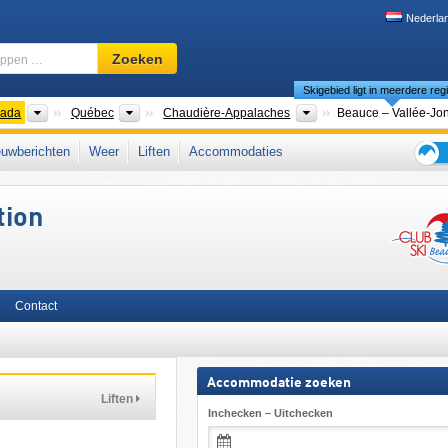
Nederla
Skigebied,
Zoeken
regio,
Skigebied ligt in meerdere reg
begrippen
…
nten
Landen
Provincies
Regio's
ada
Québec
Chaudière-Appalaches
Beauce – Vallée-Jon
ins
,
Atlantic Canada
,
noordelijke Appalachen
,
Centraal-Canada
,
Oost-Canada
,
uwberichten
Weer
Liften
Accommodaties
Tips
voor
tion
de
skiva
Contact
Accommodatie zoeken
Liften
Inchecken – Uitchecken