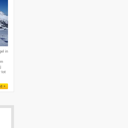
el in
km
j
 tot
ed