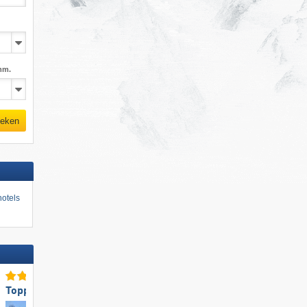
mm.
eken
otels
Toppistepreparatie
Top voor beginners