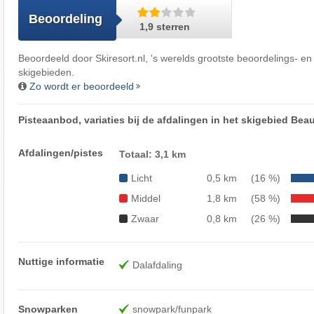
Beoordeling
1,9 sterren
Beoordeeld door
Skiresort.nl
, 's werelds grootste beoordelings- en
skigebieden.
Zo wordt er beoordeeld
Pisteaanbod, variaties bij de afdalingen in het skigebied Bea
Afdalingen/pistes
Totaal: 3,1 km
Licht
0,5 km
(16 %)
Middel
1,8 km
(58 %)
Zwaar
0,8 km
(26 %)
Nuttige informatie
Dalafdaling
Snowparken
snowpark/funpark