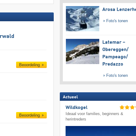
Arosa Lenzerh
Foto's tonen
hrwald
Latemar –
Obereggen/​
Pampeago/​
Predazzo
Beoordeling
Foto's tonen
Actueel
Wildkogel
Ideaal voor families, beginners &
Beoordeling
herintreders