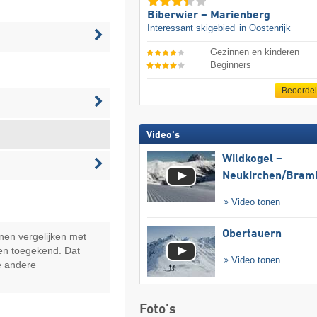
Biberwier – Marienberg
Interessant skigebied
in Oostenrijk
Gezinnen en kinderen
Beginners
Beoorde
Video's
Wildkogel –
Neukirchen/​Bram
Video tonen
Obertauern
nen vergelijken met
en toegekend. Dat
Video tonen
e andere
Foto's